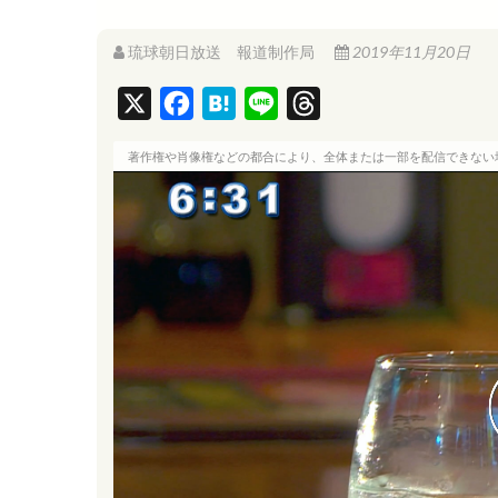
琉球朝日放送 報道制作局
2019年11月20日
X
F
H
L
T
a
a
i
h
著作権や肖像権などの都合により、全体または一部を配信できない
c
t
n
r
e
e
e
e
b
n
a
o
a
d
o
s
k