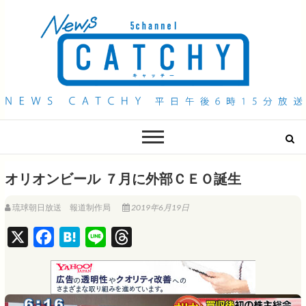
QAB NEWS Headline
キャッチー 月曜〜金曜 午後6時15分放送
オリオンビール ７月に外部ＣＥＯ誕生
琉球朝日放送 報道制作局
2019年6月19日
X
F
H
L
T
a
a
i
h
c
t
n
r
e
e
e
e