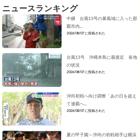
ニュースランキング
中継 台風13号の暴風域に入った那
覇市内...
2026/08/07 に投稿された
台風13号 沖縄本島に最接近 各地
の状況
2026/08/07 に投稿された
沖尚初戦へ向け調整「あの日を超え
て連覇へ...
2026/08/07 に投稿された
夏の甲子園～沖尚の初戦相手は横浜