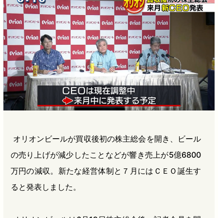
b
n
a
o
a
d
o
s
k
オリオンビールが買収後初の株主総会を開き、ビール
の売り上げが減少したことなどが響き売上が5億6800
万円の減収。新たな経営体制と７月にはＣＥＯ誕生す
ると発表しました。