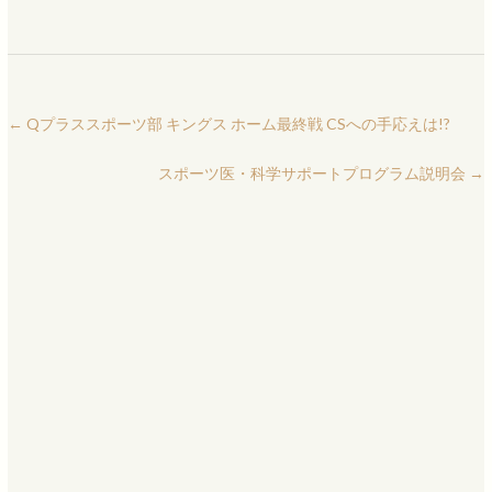
←
Qプラススポーツ部 キングス ホーム最終戦 CSへの手応えは!?
スポーツ医・科学サポートプログラム説明会
→