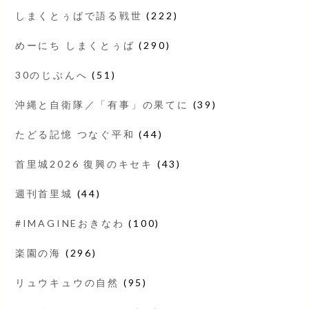
しまくとぅばで語る戦世
(222)
めーにち しまくとぅば
(290)
30のじぶんへ
(51)
沖縄と自衛隊／「有事」の果てに
(39)
たどる記憶 つなぐ平和
(44)
首里城2026 復興のキセキ
(43)
週刊首里城
(44)
#IMAGINEおきなわ
(100)
楽園の海
(296)
リュウキュウの自然
(95)