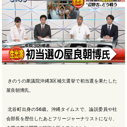
b
n
a
o
a
d
o
s
k
きのうの衆議院沖縄3区補欠選挙で初当選を果たした
屋良朝博氏。
北谷町出身の56歳。沖縄タイムスで、論説委員や社
会部長を歴任したあとフリージャーナリストになり、