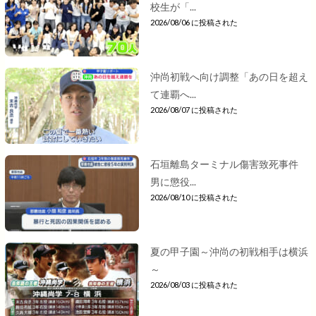
校生が「...
2026/08/06 に投稿された
沖尚初戦へ向け調整「あの日を超え
て連覇へ...
2026/08/07 に投稿された
石垣離島ターミナル傷害致死事件
男に懲役...
2026/08/10 に投稿された
夏の甲子園～沖尚の初戦相手は横浜
～
2026/08/03 に投稿された