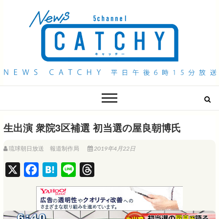
QAB NEWS Headline
キャッチー 月曜〜金曜 午後6時15分放送
生出演 衆院3区補選 初当選の屋良朝博氏
琉球朝日放送 報道制作局
2019年4月22日
X
F
H
L
T
a
a
i
h
c
t
n
r
e
e
e
e