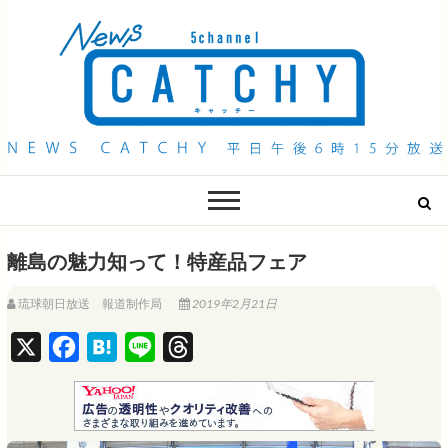
QAB NEWS Headline
キャッチー 月曜〜金曜 午後6時15分放送
離島の魅力知って！特産品フェア
琉球朝日放送 報道制作局
2019年2月21日
X
F
H
L
T
a
a
i
h
c
t
n
r
e
e
e
e