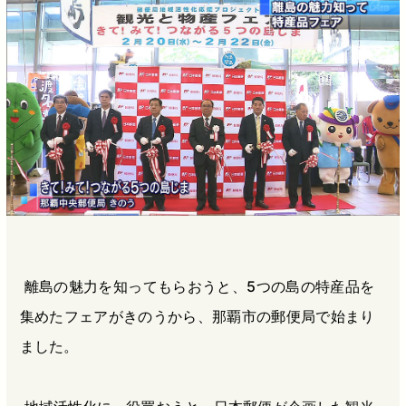
b
n
a
o
a
d
o
s
k
離島の魅力を知ってもらおうと、5つの島の特産品を
集めたフェアがきのうから、那覇市の郵便局で始まり
ました。