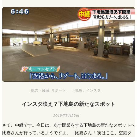
観光・経済
,
リポート
下地島
、
インスタ
インスタ映え？下地島の新たなスポット
2019年3月29日
さて、中継です。今日は、あす開業をする下地島の新たなスポットへ
比嘉さんが行っているようですよ。 比嘉さん！ 実はここ、空港タ