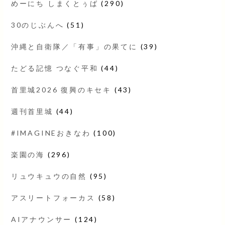
めーにち しまくとぅば
(290)
30のじぶんへ
(51)
沖縄と自衛隊／「有事」の果てに
(39)
たどる記憶 つなぐ平和
(44)
首里城2026 復興のキセキ
(43)
週刊首里城
(44)
#IMAGINEおきなわ
(100)
楽園の海
(296)
リュウキュウの自然
(95)
アスリートフォーカス
(58)
AIアナウンサー
(124)