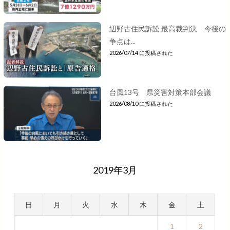
辺野古住民訴訟 最高裁判決 今後の
争点は...
2026/07/14 に投稿された
台風13号 県災害対策本部会議
2026/08/10 に投稿された
2019年3月
日
月
火
水
木
金
土
1
2