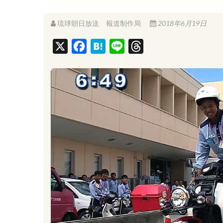
琉球朝日放送 報道制作局
2018年6月19日
X
F
H
L
T
a
a
i
h
c
t
n
r
e
e
e
e
b
n
a
o
a
d
o
s
k