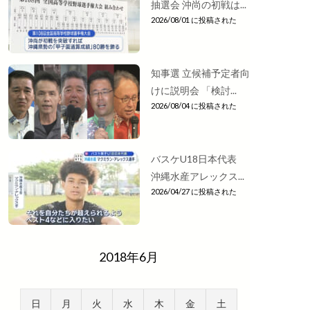
抽選会 沖尚の初戦は...
2026/08/01 に投稿された
知事選 立候補予定者向
けに説明会 「検討...
2026/08/04 に投稿された
バスケU18日本代表
沖縄水産アレックス...
2026/04/27 に投稿された
2018年6月
日
月
火
水
木
金
土