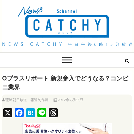
QAB NEWS Headline
キャッチー 月曜〜金曜 午後6時15分放送
Qプラスリポート 新規参入でどうなる？コンビ
ニ業界
琉球朝日放送 報道制作局
2017年7月27日
X
F
H
L
T
a
a
i
h
c
t
n
r