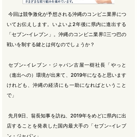
e
e
e
e
今回は競争激化が予想される沖縄のコンビニ業界につ
b
n
a
いてお伝えします。いよいよ2年後に県内に進出する
o
a
d
o
s
「セブン‐イレブン」。沖縄のコンビニ業界三つ巴の
k
戦いを制する鍵とは何なのでしょうか？
セブン‐イレブン・ジャパン古屋一樹社長「やっと
（進出への）環境が出来て、2019年になると思います
けれども、沖縄の経済にも一助になればということ
で」
先月9日、翁長知事を訪ね、2019年をめどに県内に出
店することを発表した国内最大手の「セブン‐イレブ
ン・ジャパン」。