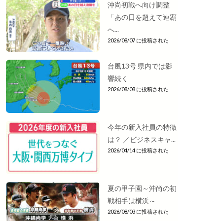
沖尚初戦へ向け調整
「あの日を超えて連覇
へ...
2026/08/07 に投稿された
台風13号 県内では影
響続く
2026/08/08 に投稿された
今年の新入社員の特徴
は？ ／ビジネスキャ...
2026/04/14 に投稿された
夏の甲子園～沖尚の初
戦相手は横浜～
2026/08/03 に投稿された