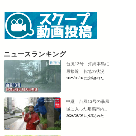
ニュースランキング
台風13号 沖縄本島に
最接近 各地の状況
2026/08/07 に投稿された
中継 台風13号の暴風
域に入った那覇市内...
2026/08/07 に投稿された