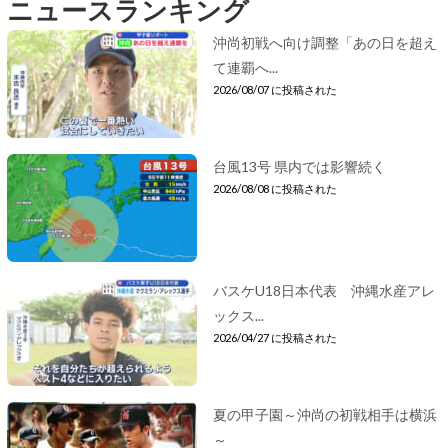
ニュースランキング
沖尚初戦へ向け調整「あの日を超え
て連覇へ...
2026/08/07 に投稿された
台風13号 県内では影響続く
2026/08/08 に投稿された
バスケU18日本代表 沖縄水産アレ
ックス...
2026/04/27 に投稿された
夏の甲子園～沖尚の初戦相手は横浜
～