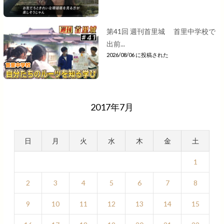
第41回 週刊首里城 首里中学校で
出前...
2026/08/06 に投稿された
2017年7月
日
月
火
水
木
金
土
1
2
3
4
5
6
7
8
9
10
11
12
13
14
15