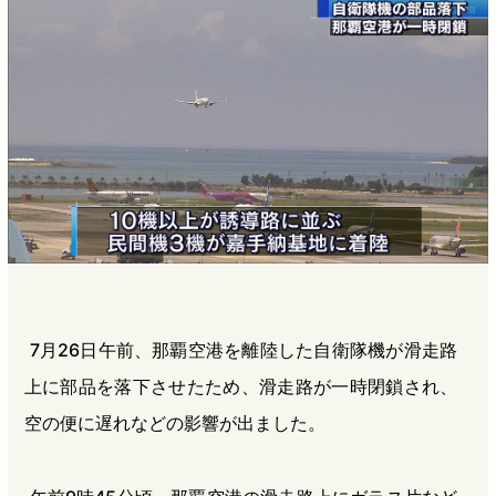
b
n
a
o
a
d
o
s
k
7月26日午前、那覇空港を離陸した自衛隊機が滑走路
上に部品を落下させたため、滑走路が一時閉鎖され、
空の便に遅れなどの影響が出ました。