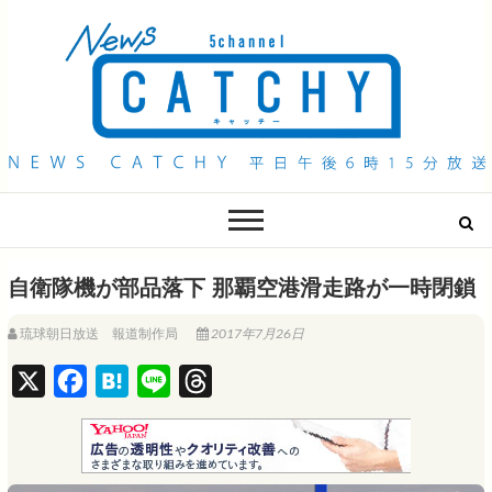
QAB NEWS Headline
キャッチー 月曜〜金曜 午後6時15分放送
自衛隊機が部品落下 那覇空港滑走路が一時閉鎖
琉球朝日放送 報道制作局
2017年7月26日
X
F
H
L
T
a
a
i
h
c
t
n
r
e
e
e
e