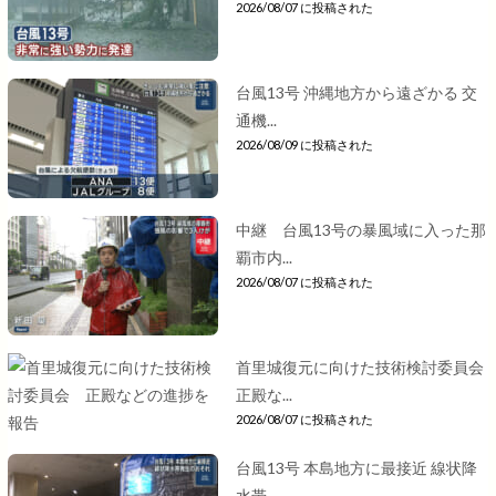
2026/08/07 に投稿された
台風13号 沖縄地方から遠ざかる 交
通機...
2026/08/09 に投稿された
中継 台風13号の暴風域に入った那
覇市内...
2026/08/07 に投稿された
首里城復元に向けた技術検討委員会
正殿な...
2026/08/07 に投稿された
台風13号 本島地方に最接近 線状降
水帯...