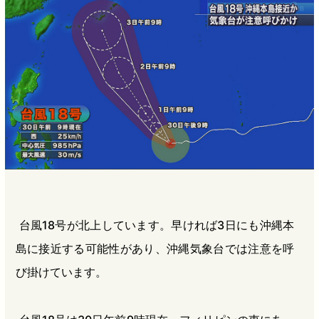
b
n
a
o
a
d
o
s
k
台風18号が北上しています。早ければ3日にも沖縄本
島に接近する可能性があり、沖縄気象台では注意を呼
び掛けています。