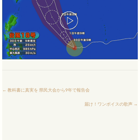
←
教科書に真実を 県民大会から9年で報告会
届け！ワンボイスの歌声
→