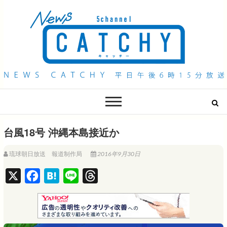
QAB NEWS Headline
キャッチー 月曜〜金曜 午後6時15分放送
台風18号 沖縄本島接近か
琉球朝日放送 報道制作局
2016年9月30日
X
F
H
L
T
a
a
i
h
c
t
n
r
e
e
e
e