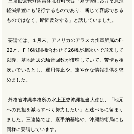
三連協会長野国昌春北谷町長は「嘉手納における負担
軽減措置にも逆行するものであり、断じて容認できる
ものではなく、断固反対する」と話していました。
要請では、１月末、アメリカのアラスカ州軍所属のF-
22と、F-16戦闘機合わせて26機が相次いで飛来して
以降、基地周辺の騒音回数が倍増していて、苦情も相
次いでいるとし、運用停止や、速やかな情報提供を求
めました。
外務省沖縄事務所の水上正史沖縄担当大使は、「地元
への負担を減らすべく努力したい」と述べるに留まり
ました。三連協では、嘉手納基地や、沖縄防衛局にも
同様に要請しています。