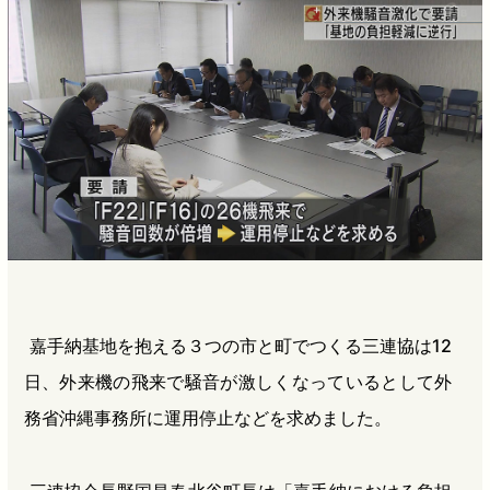
b
n
a
o
a
d
o
s
k
嘉手納基地を抱える３つの市と町でつくる三連協は12
日、外来機の飛来で騒音が激しくなっているとして外
務省沖縄事務所に運用停止などを求めました。