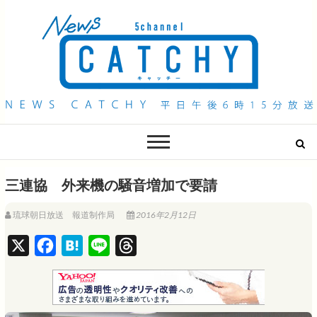
QAB NEWS Headline
キャッチー 月曜〜金曜 午後6時15分放送
三連協 外来機の騒音増加で要請
琉球朝日放送 報道制作局
2016年2月12日
X
F
H
L
T
a
a
i
h
c
t
n
r
e
e
e
e