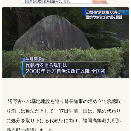
e
e
e
e
b
n
a
o
a
d
o
s
k
辺野古への基地建設を巡り翁長知事の埋め立て承認取
り消しは違法だとして、17日午前、国は、県の代わり
に処分を取り下げる代執行に向け、福岡高等裁判所那
覇支部に提訴しました。