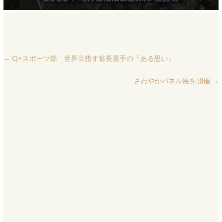
←
Q+スポーツ部 世界目指す翁長選手の「ある思い」
さわやかパネル展を開催
→