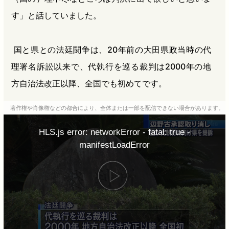
す」と話していました。
国と県との法廷闘争は、20年前の大田県政当時の代
理署名訴訟以来で、代執行を巡る裁判は2000年の地
方自治法改正以降、全国でも初めてです。
著作権や肖像権などの都合により、全体または一部を配信できない場合があります。
HLS.js error: networkError - fatal: true -
manifestLoadError