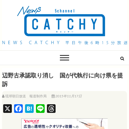
QAB NEWS Headline
キャッチー 月曜〜金曜 午後6時15分放送
辺野古承認取り消し 国が代執行に向け県を提
訴
琉球朝日放送 報道制作局
2015年11月17日
X
F
H
L
T
a
a
i
h
c
t
n
r