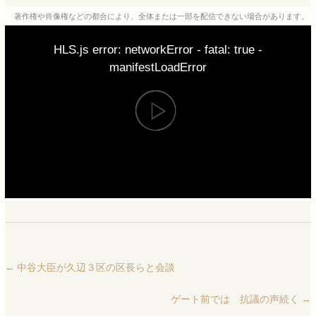
著作権や肖像権などの都合により、全体または一部を配信できない場合があります。
HLS.js error: networkError - fatal: true -
manifestLoadError
←
中谷大臣が久辺３区の区長らと会談
ゲート前では 抗議の声続く
→