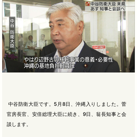
b
n
a
o
a
d
o
s
k
中谷防衛大臣です。5月8日、沖縄入りしました。菅
官房長官、安倍総理大臣に続き、9日、翁長知事と会
談します。