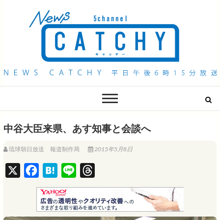
QAB NEWS Headline
キャッチー 月曜〜金曜 午後6時15分放送
中谷大臣来県、あす知事と会談へ
琉球朝日放送 報道制作局
2015年5月8日
X
F
H
L
T
a
a
i
h
c
t
n
r
e
e
e
e