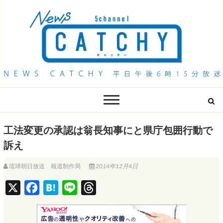
QAB NEWS Headline
キャッチー 月曜〜金曜 午後6時15分放送
工法変更の承認は翁長知事にと県庁包囲行動で
訴え
琉球朝日放送 報道制作局
2014年12月4日
X
F
H
L
T
a
a
i
h
c
t
n
r