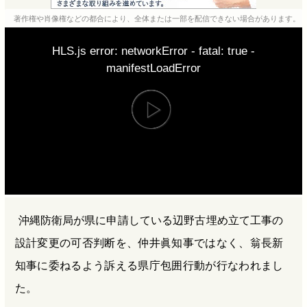
e
e
e
e
著作権や肖像権などの都合により、全体または一部を配信できない場合があります。
b
n
a
HLS.js error: networkError - fatal: true -
o
a
d
manifestLoadError
o
s
k
沖縄防衛局が県に申請している辺野古埋め立て工事の
設計変更の可否判断を、仲井眞知事ではなく、翁長新
知事に委ねるよう訴える県庁包囲行動が行なわれまし
た。