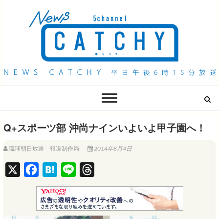
QAB NEWS Headline
キャッチー 月曜〜金曜 午後6時15分放送
Q+スポーツ部 沖尚ナインいよいよ甲子園へ！
琉球朝日放送 報道制作局
2014年8月4日
X
F
H
L
T
a
a
i
h
c
t
n
r
e
e
e
e