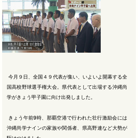
b
n
a
o
a
d
o
s
k
今月９日、全国４９代表が集い、いよいよ開幕する全
国高校野球選手権大会。県代表として出場する沖縄尚
学がきょう甲子園に向け出発しました。
きょう午前9時、那覇空港で行われた壮行激励会には
沖縄尚学ナインの家族や関係者、県高野連など大勢が