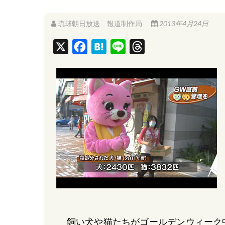
琉球朝日放送 報道制作局
2013年4月24日
X
F
H
L
T
a
a
i
h
c
t
n
r
e
e
e
e
b
n
a
o
a
d
o
s
k
飼い犬や猫たちがゴールデンウィーク