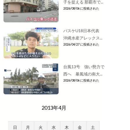
子を捉える 那覇市で...
2026/08/06 に投稿された
バスケU18日本代表
沖縄水産アレックス...
2026/04/27 に投稿された
台風13号 強い勢力で
西へ 暴風域の南大...
2026/08/06 に投稿された
2013年4月
日
月
火
水
木
金
土