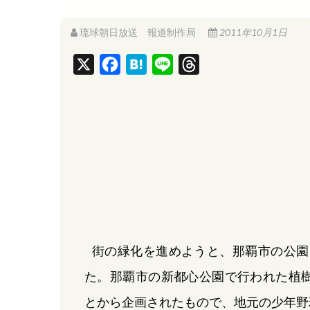
琉球朝日放送 報道制作局
2011年10月1日
X
F
H
L
T
a
a
i
h
c
t
n
r
e
e
e
e
b
n
a
o
a
d
o
s
k
街の緑化を進めようと、那覇市の公園
た。那覇市の新都心公園で行われた植樹
とから企画されたもので、地元の少年野