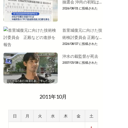
抽選会 沖尚の初戦は...
2026/08/01 に投稿された
首里城復元に向けた技
術検討委員会 正殿な...
2026/08/07 に投稿された
沖水の栽監督が死去
2007/05/08 に投稿された
2011年10月
日
月
火
水
木
金
土
1