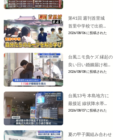
第41回 週刊首里城
首里中学校で出前...
2026/08/06 に投稿された
台風ニモ負ケズ 縁起の
良い日い婚姻届け相...
2026/08/08 に投稿された
台風13号 本島地方に
最接近 線状降水帯...
2026/08/07 に投稿された
夏の甲子園組み合わせ