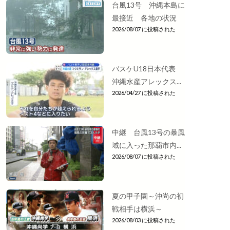
台風13号 沖縄本島に
最接近 各地の状況
2026/08/07 に投稿された
バスケU18日本代表
沖縄水産アレックス...
2026/04/27 に投稿された
中継 台風13号の暴風
域に入った那覇市内...
2026/08/07 に投稿された
夏の甲子園～沖尚の初
戦相手は横浜～
2026/08/03 に投稿された