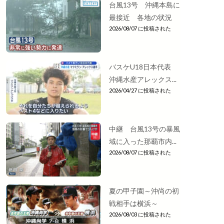
台風13号 沖縄本島に
最接近 各地の状況
2026/08/07 に投稿された
バスケU18日本代表
沖縄水産アレックス...
2026/04/27 に投稿された
中継 台風13号の暴風
域に入った那覇市内...
2026/08/07 に投稿された
夏の甲子園～沖尚の初
戦相手は横浜～
2026/08/03 に投稿された