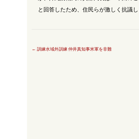
と回答したため、住民らが激しく抗議し
←
訓練水域外訓練 仲井真知事米軍を非難