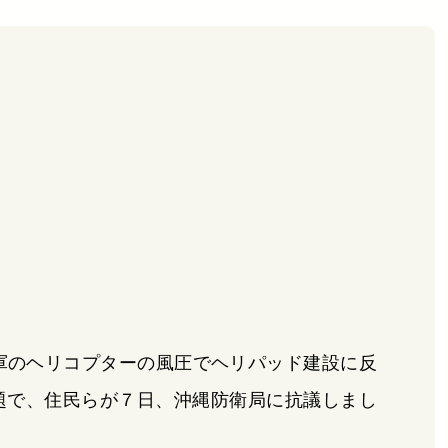
カ軍のヘリコプターの風圧でヘリパッド建設に反
題で、住民らが７日、沖縄防衛局に抗議しまし