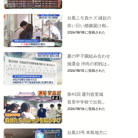
台風ニモ負ケズ 縁起の
良い日い婚姻届け相...
2026/08/08 に投稿された
夏の甲子園組み合わせ
抽選会 沖尚の初戦は...
2026/08/01 に投稿された
第41回 週刊首里城
首里中学校で出前...
2026/08/06 に投稿された
台風13号 本島地方に