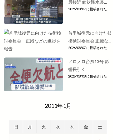
最接近 線状降水帯...
2026/08/07 に投稿された
首里城復元に向けた技
術検討委員会 正殿な...
2026/08/07 に投稿された
ノロノロ台風13号 影
響長引く
2026/08/08 に投稿された
2011年1月
日
月
火
水
木
金
土
1