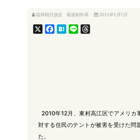
琉球朝日放送 報道制作局
2011年1月7日
X
F
H
L
T
a
a
i
h
c
t
n
r
e
e
e
e
b
n
a
o
a
d
o
s
k
2010年12月、東村高江区でアメリ
対する住民のテントが被害を受けた問
た。