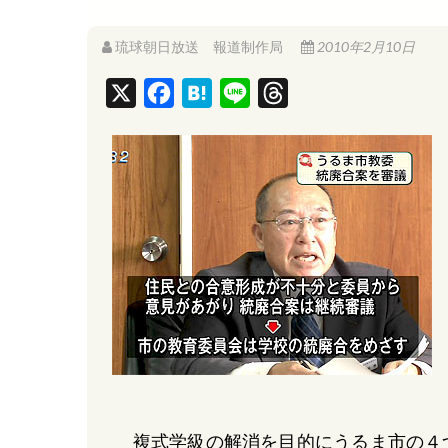
琉球朝日放送 報道制作局
2010年2月10日
X
F
H
L
T
a
a
i
h
c
t
n
r
e
e
e
e
b
n
a
o
a
d
o
s
k
複式学級の解消を目的にうるま市の４