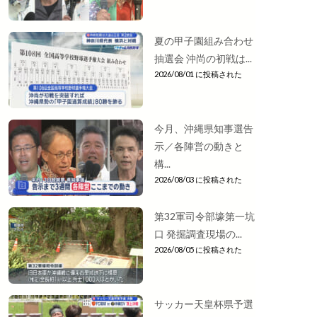
夏の甲子園組み合わせ
抽選会 沖尚の初戦は...
2026/08/01 に投稿された
今月、沖縄県知事選告
示／各陣営の動きと
構...
2026/08/03 に投稿された
第32軍司令部壕第一坑
口 発掘調査現場の...
2026/08/05 に投稿された
サッカー天皇杯県予選