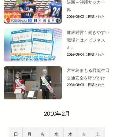
決勝～沖縄サッカー
界...
2026/08/03 に投稿された
健康経営１働きやすい
職場とは／ビジネス
キ...
2026/08/04 に投稿された
宮古島まもる君誕生日
交通安全を呼びかけ
2026/08/05 に投稿された
2010年2月
日
月
火
水
木
金
土