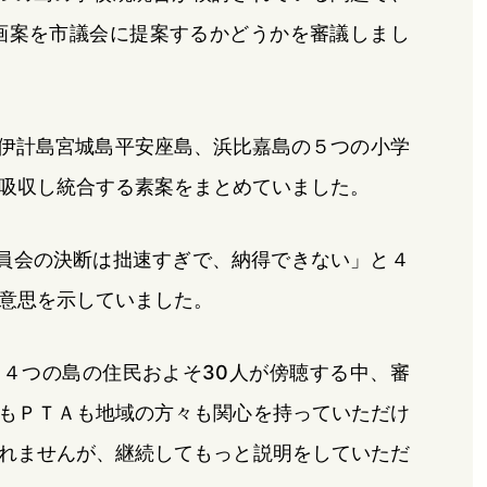
画案を市議会に提案するかどうかを審議しまし
ら伊計島宮城島平安座島、浜比嘉島の５つの小学
吸収し統合する素案をまとめていました。
員会の決断は拙速すぎで、納得できない」と４
意思を示していました。
、４つの島の住民およそ30人が傍聴する中、審
もＰＴＡも地域の方々も関心を持っていただけ
れませんが、継続してもっと説明をしていただ