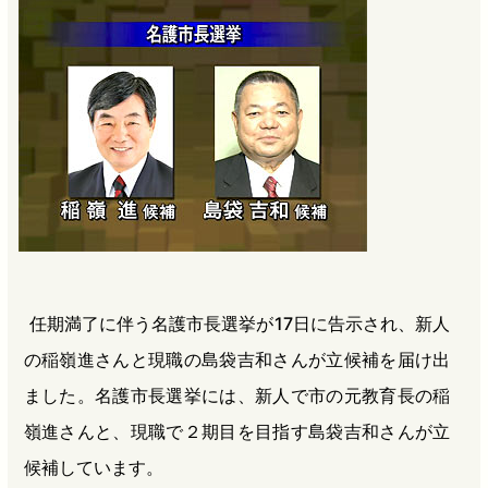
b
n
a
o
a
d
o
s
k
任期満了に伴う名護市長選挙が17日に告示され、新人
の稲嶺進さんと現職の島袋吉和さんが立候補を届け出
ました。名護市長選挙には、新人で市の元教育長の稲
嶺進さんと、現職で２期目を目指す島袋吉和さんが立
候補しています。