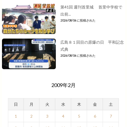
第41回 週刊首里城 首里中学校で
出前...
2026/08/06 に投稿された
広島８１回目の原爆の日 平和記念
式典
2026/08/06 に投稿された
2009年2月
日
月
火
水
木
金
土
1
2
3
4
5
6
7