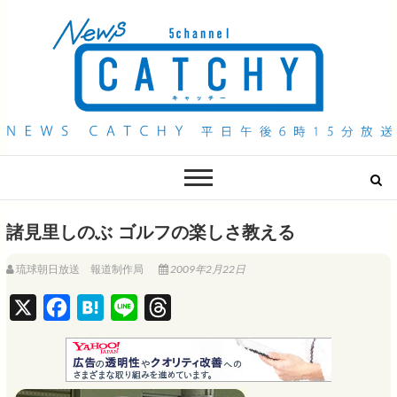
QAB NEWS Headline
キャッチー 月曜〜金曜 午後6時15分放送
諸見里しのぶ ゴルフの楽しさ教える
琉球朝日放送 報道制作局
2009年2月22日
X
F
H
L
T
a
a
i
h
c
t
n
r
e
e
e
e