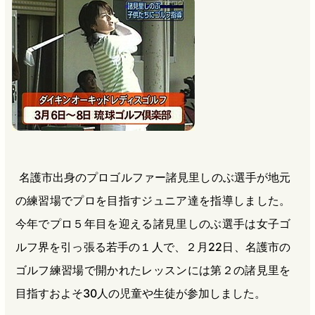
b
n
a
o
a
d
o
s
k
名護市出身のプロゴルファー諸見里しのぶ選手が地元
の練習場でプロを目指すジュニア達を指導しました。
今年でプロ５年目を迎える諸見里しのぶ選手は女子ゴ
ルフ界を引っ張る若手の１人で、２月22日、名護市の
ゴルフ練習場で開かれたレッスンには第２の諸見里を
目指すおよそ30人の児童や生徒が参加しました。