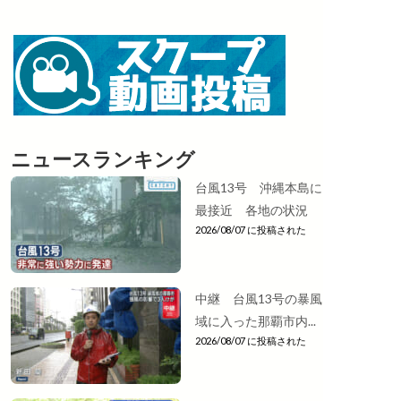
ニュースランキング
台風13号 沖縄本島に
最接近 各地の状況
2026/08/07 に投稿された
中継 台風13号の暴風
域に入った那覇市内...
2026/08/07 に投稿された