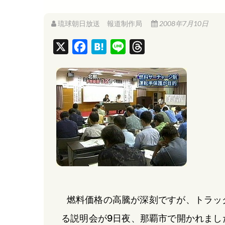
琉球朝日放送 報道制作局
2008年7月10日
X
F
H
L
T
a
a
i
h
c
t
n
r
e
e
e
e
b
n
a
o
a
d
o
s
k
燃料価格の高騰が深刻ですが、トラッ
る説明会が9日夜、那覇市で開かれまし