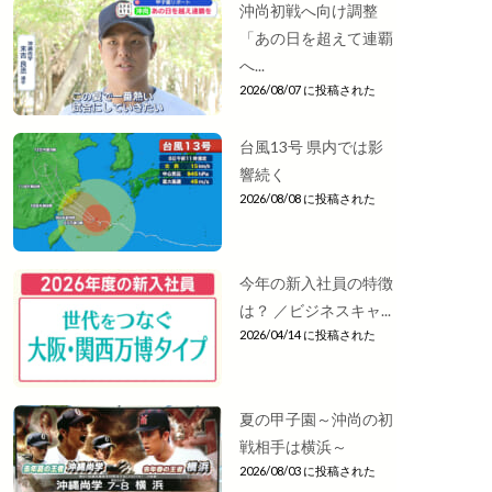
沖尚初戦へ向け調整
「あの日を超えて連覇
へ...
2026/08/07 に投稿された
台風13号 県内では影
響続く
2026/08/08 に投稿された
今年の新入社員の特徴
は？ ／ビジネスキャ...
2026/04/14 に投稿された
夏の甲子園～沖尚の初
戦相手は横浜～
2026/08/03 に投稿された