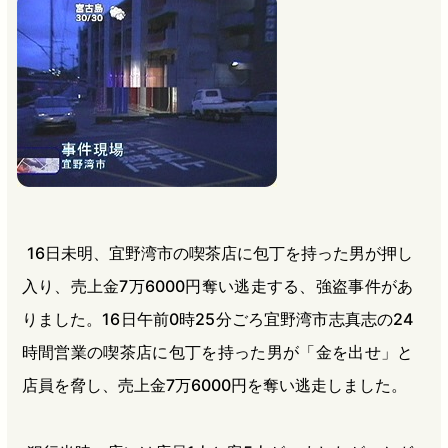
b
n
a
o
a
d
o
s
k
16日未明、宜野湾市の喫茶店に包丁を持った男が押し
入り、売上金7万6000円奪い逃走する、強盗事件があ
りました。16日午前0時25分ごろ宜野湾市志真志の24
時間営業の喫茶店に包丁を持った男が「金を出せ」と
店員を脅し、売上金7万6000円を奪い逃走しました。