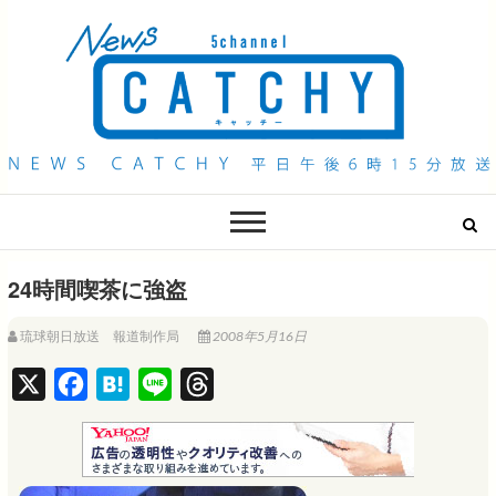
QAB NEWS Headline
キャッチー 月曜〜金曜 午後6時15分放送
24時間喫茶に強盗
琉球朝日放送 報道制作局
2008年5月16日
X
F
H
L
T
a
a
i
h
c
t
n
r
e
e
e
e