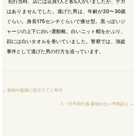
犯行当時、店には店員1人と客5人がいましたが、ケガ
はありませんでした。逃げた男は、年齢が20〜30歳
ぐらい。身長175センチぐらいで痩せ型。黒っぽいジ
ャージの上下に白い運動靴。白いニット帽をかぶり、
顔には白いタオルを巻いていました。警察では、強盗
事件として逃げた男の行方を追っています。
←
救助や復興に役立ててと寄付
5・15平和行進 基地のない平和訴え
→