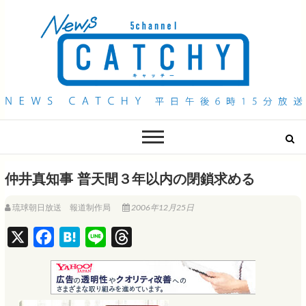
QAB NEWS Headline
キャッチー 月曜〜金曜 午後6時15分放送
仲井真知事 普天間３年以内の閉鎖求める
琉球朝日放送 報道制作局
2006年12月25日
X
F
H
L
T
a
a
i
h
c
t
n
r
e
e
e
e