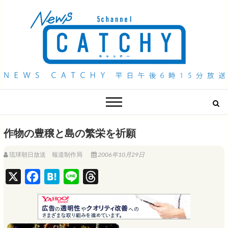
QAB NEWS Headline
キャッチー 月曜〜金曜 午後6時15分放送
作物の豊穣と島の繁栄を祈願
琉球朝日放送 報道制作局
2006年10月29日
X
F
H
L
T
a
a
i
h
c
t
n
r
e
e
e
e