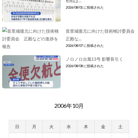
初戦は...
2026/08/01 に投稿された
首里城復元に向けた技術検討委員会
正殿な...
2026/08/07 に投稿された
ノロノロ台風13号 影響長引く
2026/08/08 に投稿された
2006年10月
日
月
火
水
木
金
土