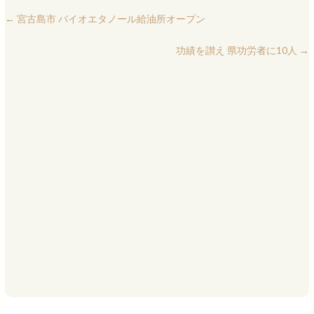
←
宮古島市 バイオエタノール給油所オープン
功績を讃え 県功労者に10人
→