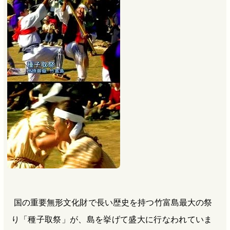
b
n
a
o
a
d
o
s
k
国の重要無形文化財で長い歴史を持つ竹富島最大の祭
り「種子取祭」が、島を挙げて盛大に行なわれていま