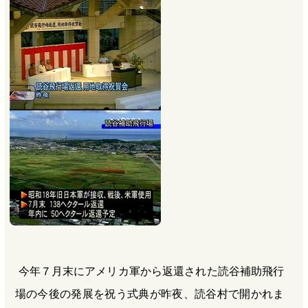
b
n
a
o
a
d
o
s
k
今年７月末にアメリカ軍から返還された読谷補助飛行
場の今後の発展を祝う式典が昨夜、読谷村で開かれま