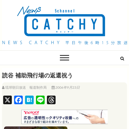
QAB NEWS Headline
キャッチー 月曜〜金曜 午後6時15分放送
読谷 補助飛行場の返還祝う
琉球朝日放送 報道制作局
2006年9月23日
X
F
H
L
T
a
a
i
h
c
t
n
r
e
e
e
e