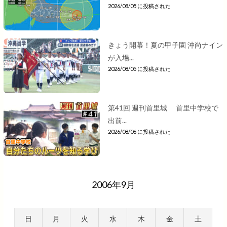
2026/08/05 に投稿された
きょう開幕！夏の甲子園 沖尚ナイン
が入場...
2026/08/05 に投稿された
第41回 週刊首里城 首里中学校で
出前...
2026/08/06 に投稿された
2006年9月
日
月
火
水
木
金
土