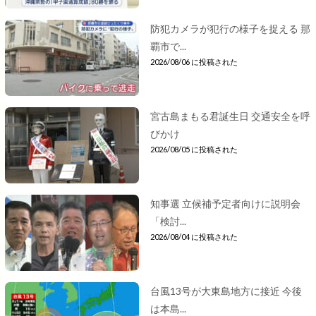
防犯カメラが犯行の様子を捉える 那
覇市で...
2026/08/06 に投稿された
宮古島まもる君誕生日 交通安全を呼
びかけ
2026/08/05 に投稿された
知事選 立候補予定者向けに説明会
「検討...
2026/08/04 に投稿された
台風13号が大東島地方に接近 今後
は本島...