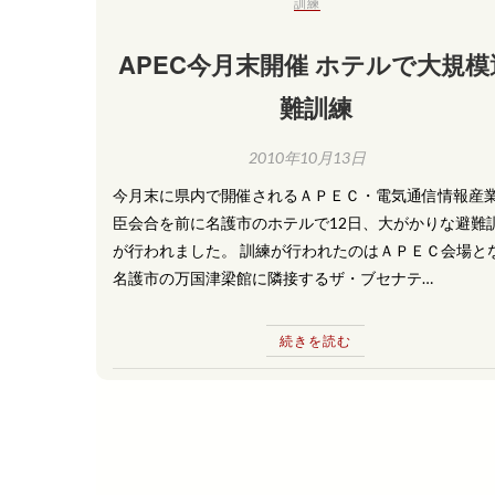
訓練
APEC今月末開催 ホテルで大規模
難訓練
2010年10月13日
今月末に県内で開催されるＡＰＥＣ・電気通信情報産
臣会合を前に名護市のホテルで12日、大がかりな避難
が行われました。 訓練が行われたのはＡＰＥＣ会場と
名護市の万国津梁館に隣接するザ・ブセナテ…
続きを読む