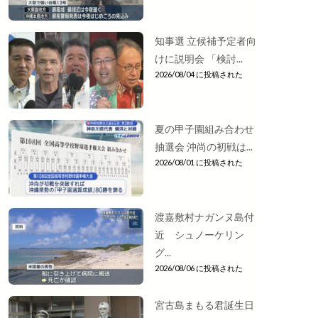
知事選 立候補予定者向
けに説明会 「検討...
2026/08/04 に投稿された
夏の甲子園組み合わせ
抽選会 沖尚の初戦は...
2026/08/01 に投稿された
渡嘉敷村ナガンヌ島付
近 シュノーケリン
グ...
2026/08/06 に投稿された
宮古島まもる君誕生日