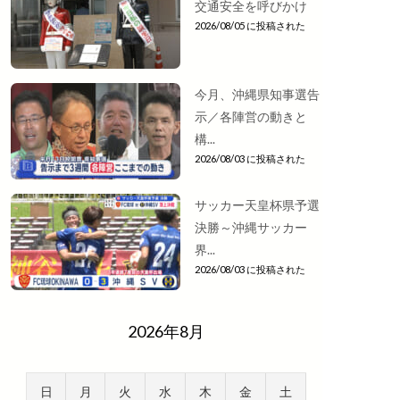
交通安全を呼びかけ
2026/08/05 に投稿された
今月、沖縄県知事選告
示／各陣営の動きと
構...
2026/08/03 に投稿された
サッカー天皇杯県予選
決勝～沖縄サッカー
界...
2026/08/03 に投稿された
2026年8月
日
月
火
水
木
金
土