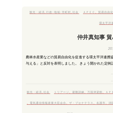
観光・経済
,
行政･地域･市町村
,
社会
ＡＰＥＣ
、
貿易自由化
環太平洋
仲井真知事 貿
20
農林水産業などの貿易自由化を促進する環太平洋連携
与える」と反対を表明しました。 きょう開かれた定例
観光・経済
,
社会
トリアージ
、
避難訓練
、
万国津梁館
、
ＡＰ
、
電気通信情報産業大臣会合
、
ザ・ブセナテラス
、
名護市
、
消