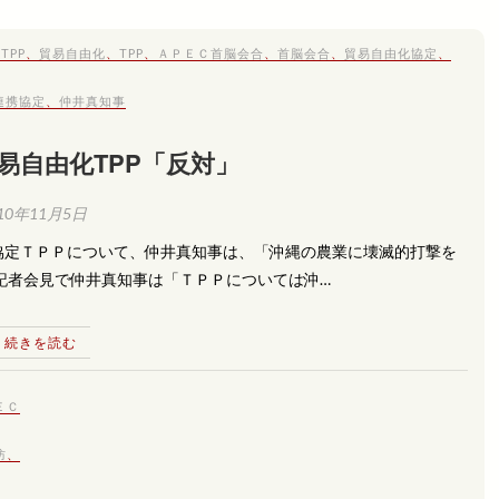
TPP
、
貿易自由化
、
TPP
、
ＡＰＥＣ首脳会合
、
首脳会合
、
貿易自由化協定
、
連携協定
、
仲井真知事
易自由化TPP「反対」
10年11月5日
協定ＴＰＰについて、仲井真知事は、「沖縄の農業に壊滅的打撃を
記者会見で仲井真知事は「ＴＰＰについては沖…
続きを読む
ＥＣ
防
、