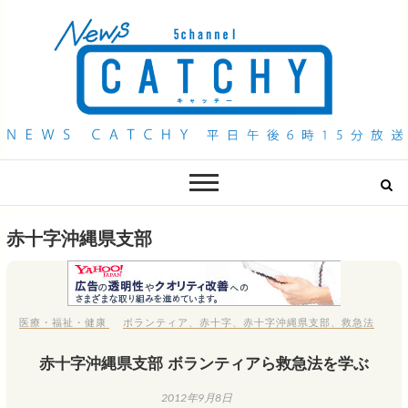
QAB NEWS Headline
キャッチー 月曜〜金曜 午後6時15分放送
赤十字沖縄県支部
医療・福祉・健康
ボランティア
、
赤十字
、
赤十字沖縄県支部
、
救急法
赤十字沖縄県支部 ボランティアら救急法を学ぶ
2012年9月8日