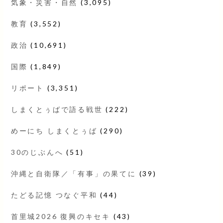
気象・災害・自然
(3,095)
教育
(3,552)
政治
(10,691)
国際
(1,849)
リポート
(3,351)
しまくとぅばで語る戦世
(222)
めーにち しまくとぅば
(290)
30のじぶんへ
(51)
沖縄と自衛隊／「有事」の果てに
(39)
たどる記憶 つなぐ平和
(44)
首里城2026 復興のキセキ
(43)