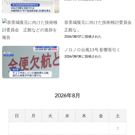
首里城復元に向けた技術検討委員会
正殿な...
2026/08/07 に投稿された
ノロノロ台風13号 影響長引く
2026/08/08 に投稿された
2026年8月
日
月
火
水
木
金
土
1