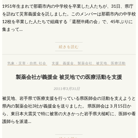
1951年生まれで那覇市内の中学校を卒業した人たちが、31日、県庁
を訪ねて災害義援金を託しました。このメンバーは那覇市内の中学校
12校を卒業した人たちで組織する「還暦沖縄の会」で、45年ぶりに
集まって…
続きを読む
気象・災害・自然
,
社会
支援
、
義援金
、
製薬会社
、
被災地
、
医療活動
製薬会社が義援金 被災地での医療活動を支援
2011年3月31日
被災地、岩手県で医療支援を行っている県医師会の活動を支えようと
県内の製薬会社3社が義援金を送りました。 県医師会は３月15日か
ら、東日本大震災で特に被害の大きかった岩手県大槌町に、医師や看
護師らを派遣…