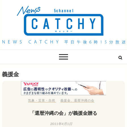
QAB NEWS Headline
キャッチー 月曜〜金曜 午後6時15分放送
義援金
気象・災害・自然
義援金
、
還暦沖縄の会
「還暦沖縄の会」が義援金贈る
2011年4月1日