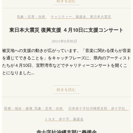
続きを読む
気象・災害・自然
チャリティー
、
義援金
、
東日本大震災
東日本大震災 復興支援 ４月10日に支援コンサート
2011年3月30日
被災地への支援の動きが広がっています。「音楽に関わる僕らが音楽
を通じてできることを」をキャッチフレーズに、県内のアーティスト
たちが４月10日、宜野湾市などでチャリティーコンサートを開くこ
とになりました…
続きを読む
医療・福祉・健康
,
気象・災害・自然
日本赤十字社沖縄県支部
、
赤十字社
、
トヨタ
、
赤十字
、
義援金
赤十字社沖縄支部に義援金