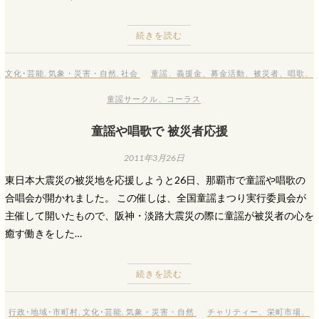
続きを読む
文化･芸能
,
気象・災害・自然
,
社会
童謡
、
義援金
、
募金活動
、
被災者
、
唱歌
、
童謡サークル
、
コーラス
童謡や唱歌で 被災者応援
2011年3月26日
東日本大震災の被災地を応援しようと26日、那覇市で童謡や唱歌の
合唱会が開かれました。 この催しは、全国童謡まつり実行委員会が
主催して開いたもので、阪神・淡路大震災の際に童謡が被災者の心を
癒す働きをした…
続きを読む
行政･地域･市町村
,
文化･芸能
,
気象・災害・自然
チャリティー
、
栄町市場
、