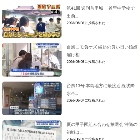
第41回 週刊首里城 首里中学校で
出前...
2026/08/06 に投稿された
台風ニモ負ケズ 縁起の良い日い婚姻
届け相...
2026/08/08 に投稿された
台風13号 本島地方に最接近 線状降
水帯...
2026/08/07 に投稿された
夏の甲子園組み合わせ抽選会 沖尚の
初戦は...
2026/08/01 に投稿された