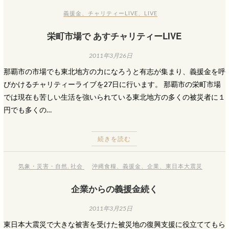
義援金
、
チャリティーLIVE
、
LIVE
栄町市場で あすチャリティーLIVE
2011年3月26日
那覇市の市場でも東北地方の力になろうと有志が集まり、義援金を呼
びかけるチャリティーライブを27日に行います。 那覇市の栄町市場
では現在も苦しい生活を強いられている東北地方の多くの被災者に１
円でも多くの…
続きを読む
気象・災害・自然
,
社会
沖縄食糧
、
義援金
、
企業
、
東日本大震災
企業からの義援金続く
2011年3月25日
東日本大震災で大きな被害を受けた被災地の復興支援に役立ててもら