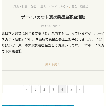
気象・災害・自然
震災
、
ボーイスカウト
、
募金
、
義援金
ボーイスカウト震災義援金募金活動
2011年3月20日
東日本大震災に対する支援活動が県内でも広がっていますが，ボーイ
スカウト連盟も20日、６箇所で義援金募金活動を始めました。 街頭
呼びかけ「東日本大震災義援金宜しくお願いします」日本ボーイスカ
ウト沖縄連盟…
続きを読む
«
1
2
3
4
5
»