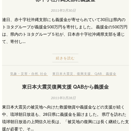
2011年3月30日
連日、赤十字社沖縄支部にも義援金が寄せられていて30日は県内の
トヨタグループが義援金500万円を寄付しました。 義援金の500万円
は、県内のトヨタグループ５社が、日本赤十字社沖縄県支部を通じ
て、寄付し…
続きを読む
気象・災害・自然
,
社会
東日本大震災
、
復興支援
、
QAB
、
義援金
東日本大震災復興支援 QABから義援金
2011年3月28日
東日本大震災の被災地へ向けた救援物資や義援金などの支援が続く
中、琉球朝日放送も、28日県に義援金を届けました。 県庁を訪れた
琉球朝日放送の上間信久社長は、「被災地の復興には長く継続した支
援が必要で、そ…