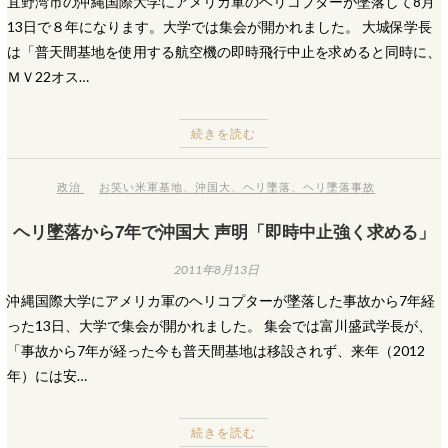
宜野湾市の沖縄国際大学にアメリカ軍のヘリコプターが墜落して8月
13日で８年になります。大学では集会が開かれました。 大城保学長
は「普天間基地を使用する航空機の即時飛行中止を求めると同時に、
ＭＶ22オス…
続きを読む
政治
お笑い米軍基地
、
沖国大
、
ヘリ墜落
、
ヘリ墜落事故
ヘリ墜落から7年で沖国大 声明「即時中止強く求める」
2011年8月13日
沖縄国際大学にアメリカ軍のヘリコプターが墜落した事故から7年経
った13日、大学で集会が開かれました。 集会では富川盛武学長が、
「事故から7年が経った今も普天間基地は移設されず、来年（2012
年）には安…
続きを読む