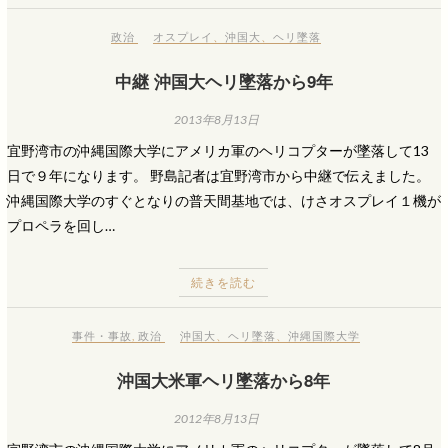
政治
オスプレイ
、
沖国大
、
ヘリ墜落
中継 沖国大ヘリ墜落から9年
2013年8月13日
宜野湾市の沖縄国際大学にアメリカ軍のヘリコプターが墜落して13
日で９年になります。 野島記者は宜野湾市から中継で伝えました。
沖縄国際大学のすぐとなりの普天間基地では、けさオスプレイ１機が
プロペラを回し…
続きを読む
事件・事故
,
政治
沖国大
、
ヘリ墜落
、
沖縄国際大学
沖国大米軍ヘリ墜落から8年
2012年8月13日