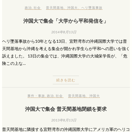
政治
,
社会
普天間基地
、
沖国大
、
ヘリ墜落事故
沖国大で集会「大学から平和発信を」
2014年8月13日
ヘリ墜落事故から10年となる13日、宜野湾市の沖縄国際大学では普
天間基地から沖縄を考える集会が開かれ学生らが平和への思いを強く
訴えました。 13日の集会では、沖縄国際大学の大城保学長が、「危
険この上な…
続きを読む
事件・事故
,
政治
,
社会
普天間基地
、
沖国大
沖国大で集会 普天間基地閉鎖を要求
2013年8月13日
普天間基地に隣接する宜野湾市の沖縄国際大学にアメリカ軍のヘリコ