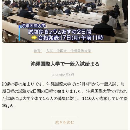
教育
入試
、
沖国大
、
沖縄国際大学
沖縄国際大学で一般入試始まる
2020年2月4日
試練の春の始まりです。沖縄国際大学では2月4日から一般入試、前
期日程の試験が2日間の日程で始まりました。 沖縄国際大学で行われ
た試験には大学全体で173人の募集に対し、1110人が志願していて倍
率は6…
続きを読む