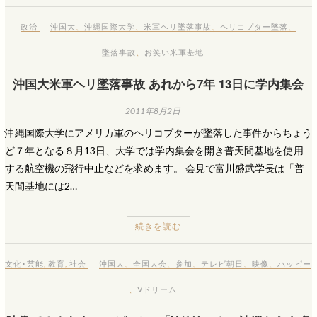
政治
沖国大
、
沖縄国際大学
、
米軍ヘリ墜落事故
、
ヘリコプター墜落
、
墜落事故
、
お笑い米軍基地
沖国大米軍ヘリ墜落事故 あれから7年 13日に学内集会
2011年8月2日
沖縄国際大学にアメリカ軍のヘリコプターが墜落した事件からちょう
ど７年となる８月13日、大学では学内集会を開き普天間基地を使用
する航空機の飛行中止などを求めます。 会見で富川盛武学長は「普
天間基地には2…
続きを読む
文化･芸能
,
教育
,
社会
沖国大
、
全国大会
、
参加
、
テレビ朝日
、
映像
、
ハッピー
、
Vドリーム