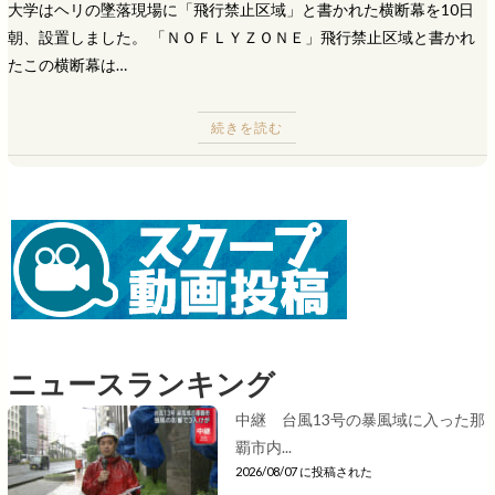
大学はヘリの墜落現場に「飛行禁止区域」と書かれた横断幕を10日
朝、設置しました。 「ＮＯＦＬＹＺＯＮＥ」飛行禁止区域と書かれ
たこの横断幕は…
続きを読む
ニュースランキング
中継 台風13号の暴風域に入った那
覇市内...
2026/08/07 に投稿された