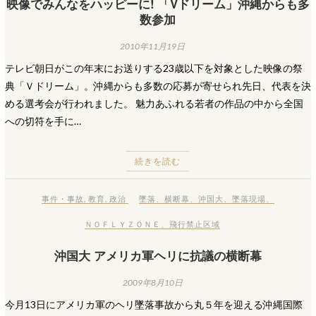
映像でみんなをハッピーに! 「Vドリーム」沖縄からも多
数参加
2010年11月19日
テレビ朝日がこの年末にお送りする23歳以下を対象とした映像の祭
典「Ｖドリーム」。沖縄からも多数の応募が寄せられ先日、代表を決
める選考会が行われました。 魅力あふれる若者の作品の中から全国
への切符を手に…
続きを読む
事件・事故
,
教育
,
政治
墜落
、
横断幕
、
沖国大
、
墜落現場
、
ＮＯＦＬＹＺＯＮＥ
、
飛行禁止区域
沖国大 アメリカ軍ヘリに抗議の横断幕
2009年8月10日
今月13日にアメリカ軍のヘリ墜落事故から丸５年を迎える沖縄国際