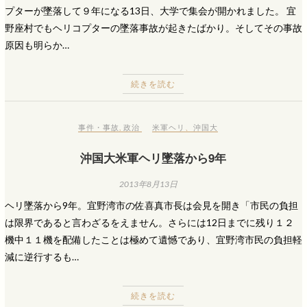
プターが墜落して９年になる13日、大学で集会が開かれました。 宜
野座村でもヘリコプターの墜落事故が起きたばかり。そしてその事故
原因も明らか…
続きを読む
事件・事故
,
政治
米軍ヘリ
、
沖国大
沖国大米軍ヘリ墜落から9年
2013年8月13日
ヘリ墜落から9年。宜野湾市の佐喜真市長は会見を開き「市民の負担
は限界であると言わざるをえません。さらには12日までに残り１２
機中１１機を配備したことは極めて遺憾であり、宜野湾市民の負担軽
減に逆行するも…
続きを読む