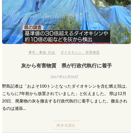
事件・事故
,
社会
ダイオキシン
、
有害物質
灰から有害物質 県が行政代執行に着手
2017年12月20日
野島記者は「およそ100トンとなったダイオキシンを含む燃え殻は、
こちらに7年前から放置されていました」と伝えました。 県は12月
20日、廃棄物の灰を撤去する行政代執行に着手しました。撤去され
るのは浦添…
続きを読む