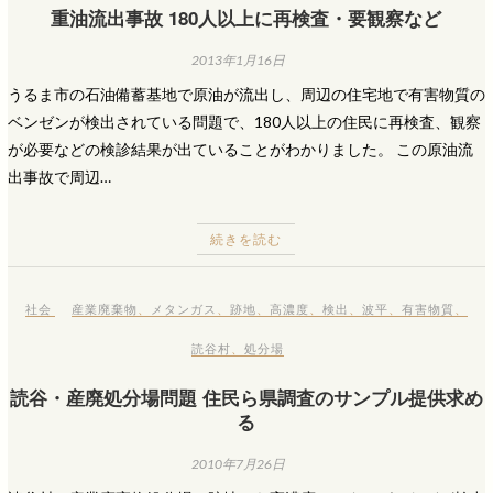
重油流出事故 180人以上に再検査・要観察など
2013年1月16日
うるま市の石油備蓄基地で原油が流出し、周辺の住宅地で有害物質の
ベンゼンが検出されている問題で、180人以上の住民に再検査、観察
が必要などの検診結果が出ていることがわかりました。 この原油流
出事故で周辺…
続きを読む
社会
産業廃棄物
、
メタンガス
、
跡地
、
高濃度
、
検出
、
波平
、
有害物質
、
読谷村
、
処分場
読谷・産廃処分場問題 住民ら県調査のサンプル提供求め
る
2010年7月26日