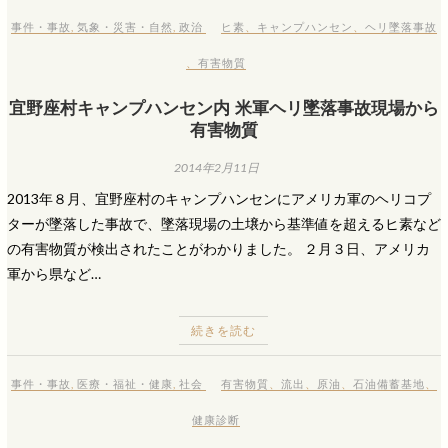
事件・事故
,
気象・災害・自然
,
政治
ヒ素
、
キャンプハンセン
、
ヘリ墜落事故
、
有害物質
宜野座村キャンプハンセン内 米軍ヘリ墜落事故現場から
有害物質
2014年2月11日
2013年８月、宜野座村のキャンプハンセンにアメリカ軍のヘリコプ
ターが墜落した事故で、墜落現場の土壌から基準値を超えるヒ素など
の有害物質が検出されたことがわかりました。 ２月３日、アメリカ
軍から県など…
続きを読む
事件・事故
,
医療・福祉・健康
,
社会
有害物質
、
流出
、
原油
、
石油備蓄基地
、
健康診断