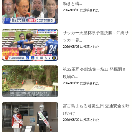
動きと構...
2026/08/03 に投稿された
サッカー天皇杯県予選決勝～沖縄サ
ッカー界...
2026/08/03 に投稿された
第32軍司令部壕第一坑口 発掘調査
現場の...
2026/08/05 に投稿された
宮古島まもる君誕生日 交通安全を呼
びかけ
2026/08/05 に投稿された