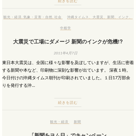
続きを読む
観光・経済
,
気象・災害・自然
,
社会
沖縄タイムス
、
大震災
、
新聞
、
インク
、
中根学
大震災で工場にダメージ 新聞のインクが危機!?
2011年4月7日
東日本大震災は、全国に様々な影響を及ぼしていますが、生活に密着
する新聞や本など、印刷物に深刻な影響が出ています。 深夜１時。
今日付けの沖縄タイムス朝刊が印刷されていました。１日17万部余
りを発行する沖…
続きを読む
観光・経済
新聞
「新聞をヨム日」でキャンペーン