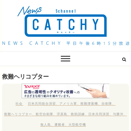
QAB NEWS Headline
キャッチー 月曜〜金曜 午後6時15分放送
救難ヘリコプター
社会
日米共同統合演習
、
アメリカ軍
、
救難捜索機
、
自衛隊
、
救難ヘリコプター
、
航空自衛隊
、
浮原島
、
救助訓練
、
日米共同演習
、
与勝沖
、
無人島
、
遭難者
、
大型航空機