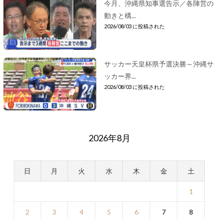
今月、沖縄県知事選告示／各陣営の
動きと構...
2026/08/03 に投稿された
サッカー天皇杯県予選決勝～沖縄サ
ッカー界...
2026/08/03 に投稿された
2026年8月
日
月
火
水
木
金
土
1
2
3
4
5
6
7
8