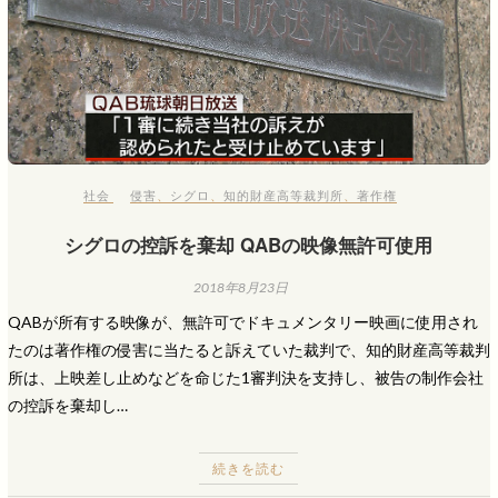
社会
侵害
、
シグロ
、
知的財産高等裁判所
、
著作権
シグロの控訴を棄却 QABの映像無許可使用
2018年8月23日
QABが所有する映像が、無許可でドキュメンタリー映画に使用され
たのは著作権の侵害に当たると訴えていた裁判で、知的財産高等裁判
所は、上映差し止めなどを命じた1審判決を支持し、被告の制作会社
の控訴を棄却し…
続きを読む