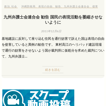
政治
,
社会
沖縄防衛局
、
表現の自由
、
勧告
、
九州弁護士会連合会
、
侵害
九州弁護士会連合会 勧告 国民の表現活動を萎縮させな
いように
2011年12月6日
基地建設に反対して座り込む住民を通行妨害で訴えた国は表現の自由
を侵害していると異例の勧告です。 東村高江のヘリパッド建設現場
で通行の妨害をさせないよう国が裁判所に仮処分を求めた裁判につい
て、九州弁護士…
続きを読む