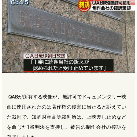
b
n
a
o
a
d
o
s
k
QABが所有する映像が、無許可でドキュメンタリー映
画に使用されたのは著作権の侵害に当たると訴えてい
た裁判で、知的財産高等裁判所は、上映差し止めなど
を命じた1審判決を支持し、被告の制作会社の控訴を
棄却しました。