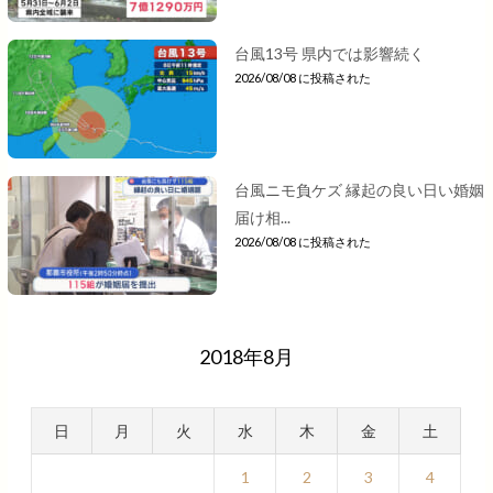
台風13号 県内では影響続く
2026/08/08 に投稿された
台風ニモ負ケズ 縁起の良い日い婚姻
届け相...
2026/08/08 に投稿された
2018年8月
日
月
火
水
木
金
土
1
2
3
4