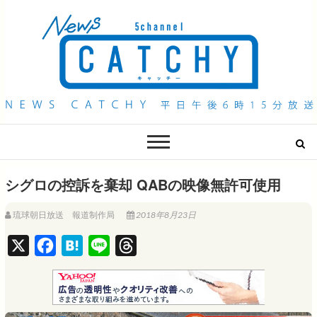
QAB NEWS Headline
キャッチー 月曜〜金曜 午後6時15分放送
シグロの控訴を棄却 QABの映像無許可使用
琉球朝日放送 報道制作局
2018年8月23日
X
F
H
L
T
a
a
i
h
c
t
n
r
e
e
e
e