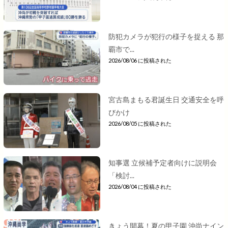
防犯カメラが犯行の様子を捉える 那
覇市で...
2026/08/06 に投稿された
宮古島まもる君誕生日 交通安全を呼
びかけ
2026/08/05 に投稿された
知事選 立候補予定者向けに説明会
「検討...
2026/08/04 に投稿された
きょう開幕！夏の甲子園 沖尚ナイン