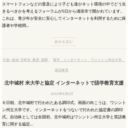
スマートフォンなどの普及により子ども達がネット環境の中でどう生
きるべきかを考えるフォーラムが5日から浦添市で開かれています。
これは、青少年が安全に安心してインターネットを利用するために保
護者や学校関…
続きを読む
行政･地域･市町村
,
教育
,
国際
留学
、
インターネット
、
ワシントン州立大学
、
英語教育
北中城村 米大学と協定 インターネットで語学教育支援
2012年4月6日
６日朝、北中城村で行われたある調印式。画面の向こうは、ワシント
ン州立大学です。 インターネットをつないで行われた協定書の調印
式。自治体としては全国初、北中城村はワシントン州立大学と英語教
育に関する協定…