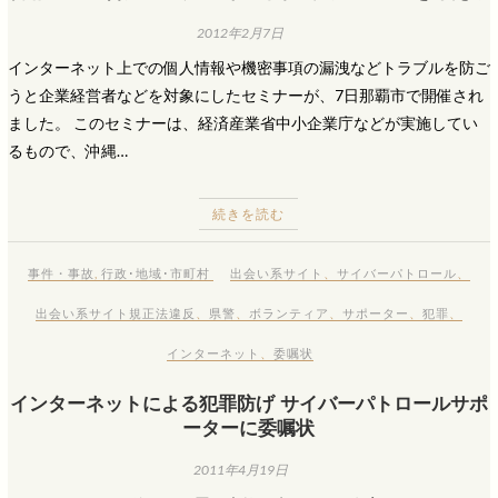
2012年2月7日
インターネット上での個人情報や機密事項の漏洩などトラブルを防ご
うと企業経営者などを対象にしたセミナーが、7日那覇市で開催され
ました。 このセミナーは、経済産業省中小企業庁などが実施してい
るもので、沖縄…
続きを読む
事件・事故
,
行政･地域･市町村
出会い系サイト
、
サイバーパトロール
、
出会い系サイト規正法違反
、
県警
、
ボランティア
、
サポーター
、
犯罪
、
インターネット
、
委嘱状
インターネットによる犯罪防げ サイバーパトロールサポ
ーターに委嘱状
2011年4月19日