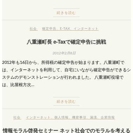
続きを読む
社会
確定申告
、
E-TAX
、
インターネット
八重瀬町長 e-Taxで確定申告に挑戦
2012年2月8日
2012年も16日から、所得税の確定申告が始まります。八重瀬町で
は、インターネットを利用して、自宅にいながら確定申告ができるシ
ステムのデモンストレーションが行われました。 八重瀬町役場で
は、比屋根方次…
続きを読む
社会
インターネット
、
個人情報
、
機密事項
、
漏洩
、
企業情報
情報モラル啓発セミナー ネット社会でのモラルを考える