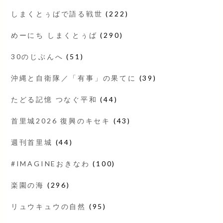
しまくとぅばで語る戦世
(222)
めーにち しまくとぅば
(290)
30のじぶんへ
(51)
沖縄と自衛隊／「有事」の果てに
(39)
たどる記憶 つなぐ平和
(44)
首里城2026 復興のキセキ
(43)
週刊首里城
(44)
#IMAGINEおきなわ
(100)
楽園の海
(296)
リュウキュウの自然
(95)