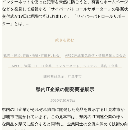
インターネットを使った犯罪を未然に防ごうと、有害なホームページ
などを発見して通報する「サイバーパトロールサポーター」の委嘱状
交付式が19日に県警で行われました。 「サイバーパトロールサポー
ター」とは、…
続きを読む
観光・経済
,
行政･地域･市町村
,
社会
APEC沖縄電気通信・情報産業大臣会合
、
APEC
、
遠隔
、
IT
、
IT企業
、
インターネット
、
システム
、
県内IT企業
、
開発商品展示
、
IT見本市
県内IT企業の開発商品展示
2010年10月8日
県内のIT企業がそれぞれ独自に開発した商品を展示するIT見本市が
那覇市で開かれています。この見本市は、県内のIT関連企業の様々
な商品を県民に紹介すると同時に、企業同士の交流を深めて技術の向