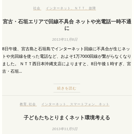
社会
インターネット
、
ＮＴＴ
、
故障
宮古・石垣エリアで回線不具合 ネットや光電話一時不通
に
2013年11月8日
8日午後、宮古島と石垣島でインターネット回線に不具合が生じネッ
トや光回線を使った電話など、およそ1万7000回線が繋がらなくなり
ました。 ＮＴＴ西日本沖縄支店によりますと、8日午後１時すぎ、宮
古・石垣…
続きを読む
教育
,
社会
インターネット
、
スマートフォン
、
ネット
子どもたちとりまくネット環境考える
2013年11月5日