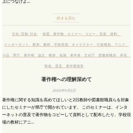
上につなげよ…
続きを読む
文化･芸能
,
社会
保護
、
著作物
、
セミナー
、
コピー
、
音楽
、
資料
、
インターネット
、
配布
、
教材
、
学校現場
、
キャラクター
、
行政職員
、
アニメ
、
小説
、
県庁
、
著作権
、
論文
、
教師
、
知識
、
著作者
、
文化庁
、
図書館職員
、
表現
、
映画
、
普及
、
著作権侵害
著作権への理解深めて
2010年9月2日
著作権に関する知識を高めてほしいと2日教師や図書館職員らを対象
にしたセミナーが県庁で開かれています。 このセミナーは、インタ
ーネットの普及で著作物をコピーして資料として配布したり、学校現
場の教材にアニ…