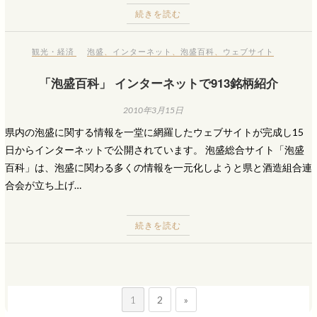
続きを読む
観光・経済
泡盛
、
インターネット
、
泡盛百科
、
ウェブサイト
「泡盛百科」 インターネットで913銘柄紹介
2010年3月15日
県内の泡盛に関する情報を一堂に網羅したウェブサイトが完成し15
日からインターネットで公開されています。 泡盛総合サイト「泡盛
百科」は、泡盛に関わる多くの情報を一元化しようと県と酒造組合連
合会が立ち上げ…
続きを読む
1
2
»