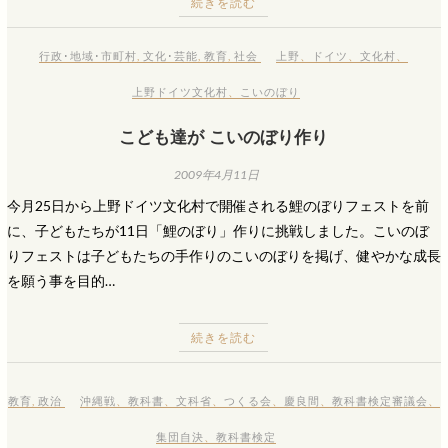
続きを読む
行政･地域･市町村
,
文化･芸能
,
教育
,
社会
上野
、
ドイツ
、
文化村
、
上野ドイツ文化村
、
こいのぼり
こども達が こいのぼり作り
2009年4月11日
今月25日から上野ドイツ文化村で開催される鯉のぼりフェストを前
に、子どもたちが11日「鯉のぼり」作りに挑戦しました。こいのぼ
りフェストは子どもたちの手作りのこいのぼりを掲げ、健やかな成長
を願う事を目的…
続きを読む
教育
,
政治
沖縄戦
、
教科書
、
文科省
、
つくる会
、
慶良間
、
教科書検定審議会
、
集団自決
、
教科書検定