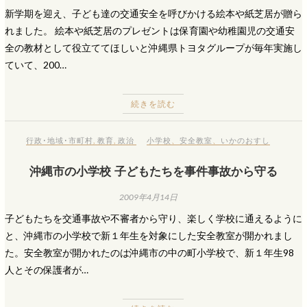
新学期を迎え、子ども達の交通安全を呼びかける絵本や紙芝居が贈ら
れました。 絵本や紙芝居のプレゼントは保育園や幼稚園児の交通安
全の教材として役立ててほしいと沖縄県トヨタグループが毎年実施し
ていて、200…
続きを読む
行政･地域･市町村
,
教育
,
政治
小学校
、
安全教室
、
いかのおすし
沖縄市の小学校 子どもたちを事件事故から守る
2009年4月14日
子どもたちを交通事故や不審者から守り、楽しく学校に通えるように
と、沖縄市の小学校で新１年生を対象にした安全教室が開かれまし
た。安全教室が開かれたのは沖縄市の中の町小学校で、新１年生98
人とその保護者が…