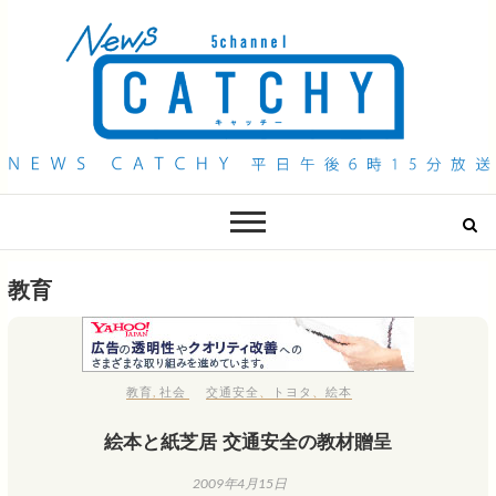
QAB NEWS Headline
キャッチー 月曜〜金曜 午後6時15分放送
教育
教育
,
社会
交通安全
、
トヨタ
、
絵本
絵本と紙芝居 交通安全の教材贈呈
2009年4月15日