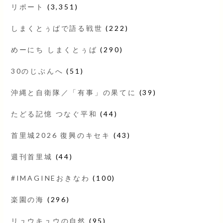
リポート
(3,351)
しまくとぅばで語る戦世
(222)
めーにち しまくとぅば
(290)
30のじぶんへ
(51)
沖縄と自衛隊／「有事」の果てに
(39)
たどる記憶 つなぐ平和
(44)
首里城2026 復興のキセキ
(43)
週刊首里城
(44)
#IMAGINEおきなわ
(100)
楽園の海
(296)
リュウキュウの自然
(95)