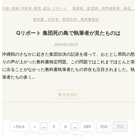
行政･地域･市町村
,
教育
,
政治
,
リポート
集団死
、
慰霊碑
、
戦争体験者
、
検定
、
教科書
、
文科省
、
集団自決
、
教科書検定
Qリポート 集団死の島で執筆者が見たものは
2009年4月8日
沖縄戦のさなかに起きた集団自決の記述を巡って、おととし県民の怒
りの声が上がった教科書検定問題。この問題ではこれまでほとんど表
に出ることがなかった教科書執筆者たちの存在も注目されました。執
筆者たちの多く…
続きを読む
« First
«
...
3
6
...
349
350
351