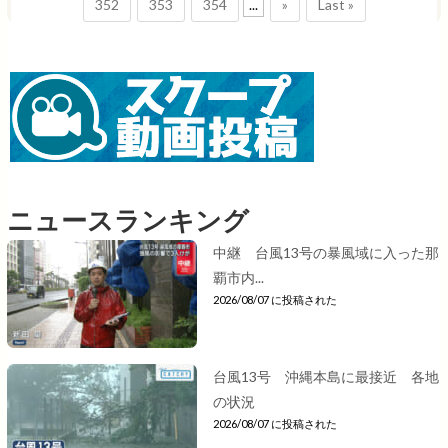
352
353
354
...
»
Last »
ニュースランキング
中継 台風13号の暴風域に入った那
覇市内...
2026/08/07 に投稿された
台風13号 沖縄本島に最接近 各地
の状況
2026/08/07 に投稿された