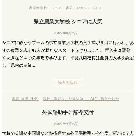
農業大学校
、
シニア
、
農業
、
セカンドライフ
県立農業大学校 シニアに人気
2009年4月9日
シニアに静かなブームの県立農業大学校の入学式が９日に行われ、あ
すの農業を志す41人が新たなスタートをきりました。新入生は野菜
や花きなど４つの専攻で学びます。平良武康校長は全員の入学を認定
し「県内の農業…
続きを読む
教育
,
国際
,
社会
高校
、
教育長
、
外国語助手
、
ALT
、
教育委員会
外国語助手に辞令交付
2009年4月9日
学校で英語や中国語などを指導する外国語助手が今年度、新たに３人