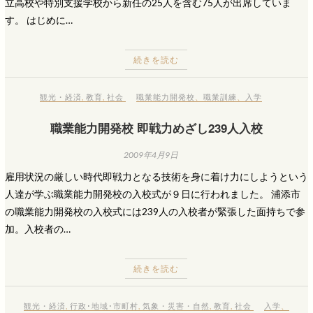
立高校や特別支援学校から新任の25人を含む75人が出席していま
す。 はじめに…
続きを読む
観光・経済
,
教育
,
社会
職業能力開発校
、
職業訓練
、
入学
職業能力開発校 即戦力めざし239人入校
2009年4月9日
雇用状況の厳しい時代即戦力となる技術を身に着け力にしようという
人達が学ぶ職業能力開発校の入校式が９日に行われました。 浦添市
の職業能力開発校の入校式には239人の入校者が緊張した面持ちで参
加。入校者の…
続きを読む
観光・経済
,
行政･地域･市町村
,
気象・災害・自然
,
教育
,
社会
入学
、