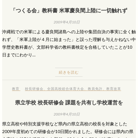
「つくる会」教科書 米軍慶良間上陸に一切触れず
2009年4月10日
沖縄戦での米軍による慶良間諸島への上陸や集団自決の事実に全く触
れず、「米軍上陸が４月に始まった」と誤った理解も与えかねない中
学歴史教科書が、文部科学省の教科書検定を合格していたことが10
日までにわかり…
続きを読む
教育
校長研修会
、
全国高校総合体育大会
、
教員免許
、
教育改革
県立学校 校長研修会 課題を共有し学校運営を
2009年4月10日
県立高校や特別支援学校など県内の県立高校の校長を対象とした
2009年度初めての研修会が10日開かれました。研修会には県内の県