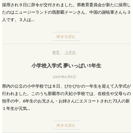
採用され９日に辞令が交付されました。県教育委員会が新たに採用し
たのはニュージーランドの我那覇ドーンさん、中国の謝暁軍さんら３
人です。３人は…
続きを読む
教育
入学式
小学校入学式 夢いっぱい1年生
2009年4月8日
県内の公立の小中学校では８日、ぴかぴかの一年生を迎えて入学式が
行われました。このうち那覇市の天妃小学校では、在校生や父母らの
拍手の中、6年生のお兄さん・お姉さんにエスコートされた73人の新
１年生が元気…
続きを読む