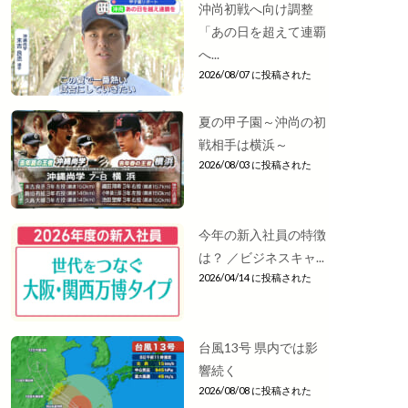
沖尚初戦へ向け調整
「あの日を超えて連覇
へ...
2026/08/07 に投稿された
夏の甲子園～沖尚の初
戦相手は横浜～
2026/08/03 に投稿された
今年の新入社員の特徴
は？ ／ビジネスキャ...
2026/04/14 に投稿された
台風13号 県内では影
響続く
2026/08/08 に投稿された