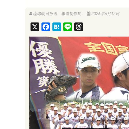
琉球朝日放送 報道制作局
2026年6月12日
X
F
H
L
T
a
a
i
h
c
t
n
r
e
e
e
e
b
n
a
o
a
d
o
s
k