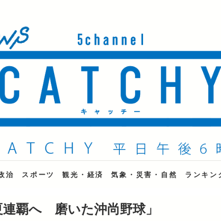
ne
政治
スポーツ
観光・経済
気象・災害・自然
ランキン
夏連覇へ 磨いた沖尚野球」