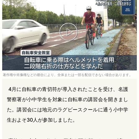
b
n
a
o
a
d
o
s
k
著作権や肖像権などの都合により、全体または一部を配信できない場合があります。
4月に自転車の青切符が導入されたことを受け、名護
警察署が小中学生を対象に自転車の講習会を開きまし
た。講習会には地元のラグビースクールに通う小中学
生およそ30人が参加しました。