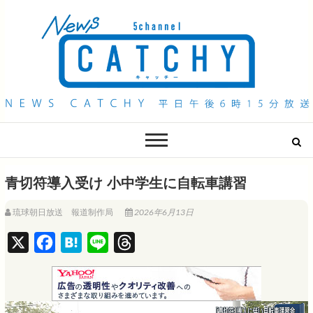
QAB NEWS Headline
キャッチー 月曜〜金曜 午後6時15分放送
青切符導入受け 小中学生に自転車講習
琉球朝日放送 報道制作局
2026年6月13日
X
F
H
L
T
a
a
i
h
c
t
n
r
e
e
e
e