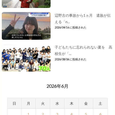
辺野古の事故から1ヵ月 遺族が伝
える「n...
2026/04/16 に投稿された
子どもたちに忘れられない夏を 高
校生が「...
2026/08/06 に投稿された
2026年6月
日
月
火
水
木
金
土
1
2
3
4
5
6