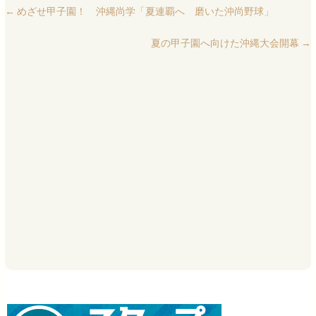
←
めざせ甲子園！ 沖縄尚学「夏連覇へ 磨いた沖尚野球」
夏の甲子園へ向けた沖縄大会開幕
→