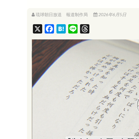
琉球朝日放送 報道制作局
2026年6月5日
X
F
H
L
T
a
a
i
h
c
t
n
r
e
e
e
e
b
n
a
o
a
d
o
s
k