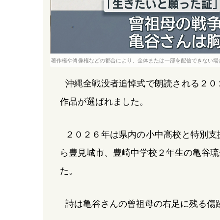
著作権や肖像権などの都合により、全体または一部を配信できない場
沖縄全戦没者追悼式で朗読される２０
作品が選ばれました。
２０２６年は県内の小中高校と特別支
ら豊見城市、豊崎中学校２年生の亀谷琉
た。
詩は亀谷さんの曾祖母の右足に残る傷