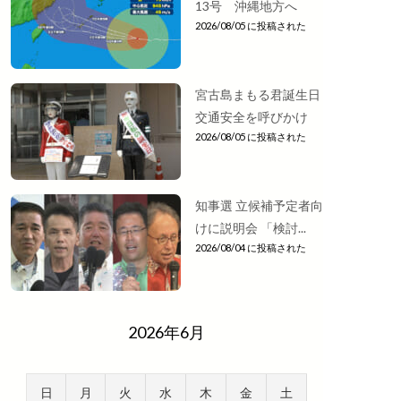
13号 沖縄地方へ
2026/08/05 に投稿された
宮古島まもる君誕生日
交通安全を呼びかけ
2026/08/05 に投稿された
知事選 立候補予定者向
けに説明会 「検討...
2026/08/04 に投稿された
2026年6月
日
月
火
水
木
金
土