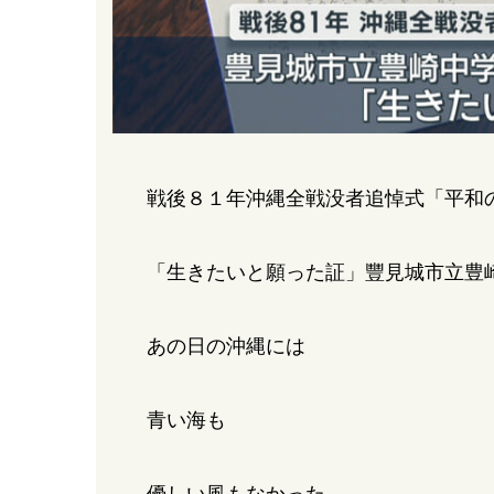
戦後８１年沖縄全戦没者追悼式「平和
「生きたいと願った証」豐見城市立豊
あの日の沖縄には
青い海も
優しい風もなかった