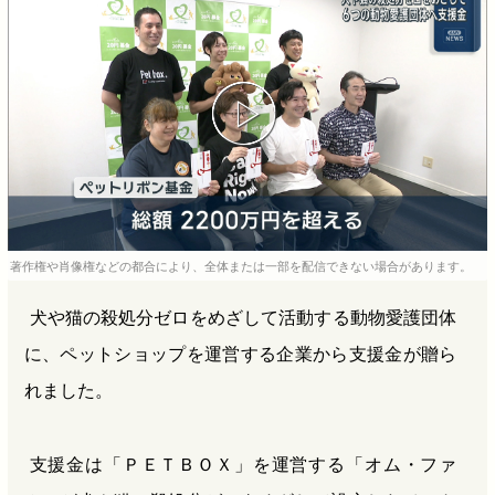
b
n
a
o
a
d
o
s
k
著作権や肖像権などの都合により、全体または一部を配信できない場合があります。
犬や猫の殺処分ゼロをめざして活動する動物愛護団体
に、ペットショップを運営する企業から支援金が贈ら
れました。
支援金は「ＰＥＴＢＯＸ」を運営する「オム・ファ