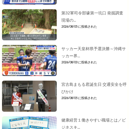
第32軍司令部壕第一坑口 発掘調査
現場の...
2026/08/05 に投稿された
サッカー天皇杯県予選決勝～沖縄サ
ッカー界...
2026/08/03 に投稿された
宮古島まもる君誕生日 交通安全を呼
びかけ
2026/08/05 に投稿された
健康経営１働きやすい職場とは／ビ
ジネスキ...