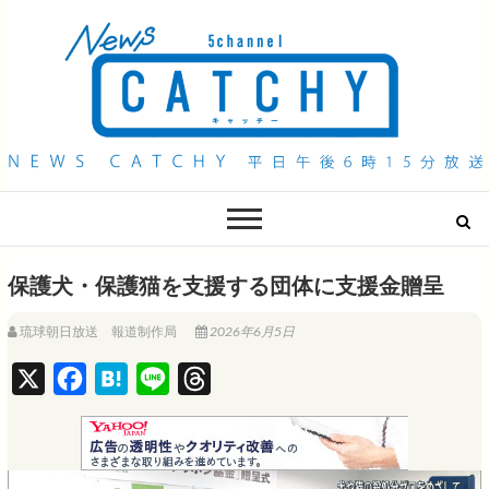
QAB NEWS Headline
キャッチー 月曜〜金曜 午後6時15分放送
保護犬・保護猫を支援する団体に支援金贈呈
琉球朝日放送 報道制作局
2026年6月5日
X
F
H
L
T
a
a
i
h
c
t
n
r
e
e
e
e