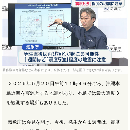
b
n
a
o
a
d
o
s
k
著作権や肖像権などの都合により、全体または一部を配信できない場合があります。
２０２６年５月２０日午前１１時４６分ごろ、沖縄本
島近海を震源とする地震があり、本島では最大震度３
を観測する場所もありました。
気象庁は会見を開き、今後、発生から１週間は、震度