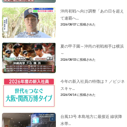
沖尚初戦へ向け調整「あの日を超え
て連覇へ...
2026/08/07 に投稿された
夏の甲子園～沖尚の初戦相手は横浜
～
2026/08/03 に投稿された
今年の新入社員の特徴は？ ／ビジネ
スキャ...
2026/04/14 に投稿された
台風13号 本島地方に最接近 線状降
水帯...