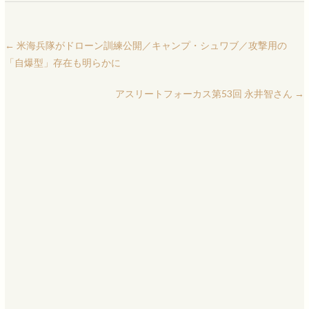
←
米海兵隊がドローン訓練公開／キャンプ・シュワブ／攻撃用の
「自爆型」存在も明らかに
アスリートフォーカス第53回 永井智さん
→