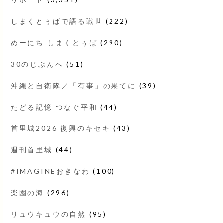
しまくとぅばで語る戦世
(222)
めーにち しまくとぅば
(290)
30のじぶんへ
(51)
沖縄と自衛隊／「有事」の果てに
(39)
たどる記憶 つなぐ平和
(44)
首里城2026 復興のキセキ
(43)
週刊首里城
(44)
#IMAGINEおきなわ
(100)
楽園の海
(296)
リュウキュウの自然
(95)