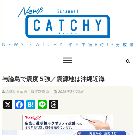
QAB NEWS Headline
キャッチー 月曜〜金曜 午後6時15分放送
与論島で震度５強／震源地は沖縄近海
琉球朝日放送 報道制作局
2026年5月20日
X
F
H
L
T
a
a
i
h
c
t
n
r
e
e
e
e