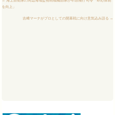
←
海上自衛隊の周辺海域監視哨戒機部隊が年頭飛行 司令「即応体制
を向上」
吉﨑マーナがプロとしての開幕戦に向け意気込み語る
→