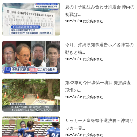
夏の甲子園組み合わせ抽選会 沖尚の
初戦は...
2026/08/01 に投稿された
今月、沖縄県知事選告示／各陣営の
動きと構...
2026/08/03 に投稿された
第32軍司令部壕第一坑口 発掘調査
現場の...
2026/08/05 に投稿された
サッカー天皇杯県予選決勝～沖縄サ
ッカー界...
2026/08/03 に投稿された