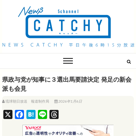
QAB NEWS Headline
キャッチー 月曜〜金曜 午後6時15分放送
県政与党が知事に３選出馬要請決定 発足の新会
派も会見
琉球朝日放送 報道制作局
2026年1月6日
X
F
H
L
T
a
a
i
h
c
t
n
r