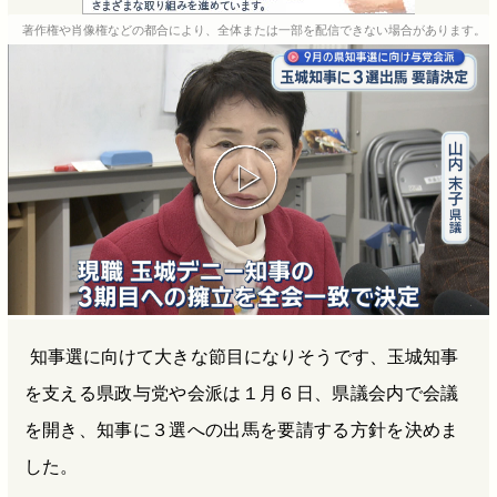
e
e
e
e
著作権や肖像権などの都合により、全体または一部を配信できない場合があります。
b
n
a
o
a
d
o
s
k
知事選に向けて大きな節目になりそうです、玉城知事
を支える県政与党や会派は１月６日、県議会内で会議
を開き、知事に３選への出馬を要請する方針を決めま
した。