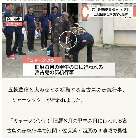
b
n
a
o
a
d
o
s
k
五穀豊穣と大漁などを祈願する宮古島の伝統行事、
「ミャークヅツ」が行われました。
「ミャークヅツ」は旧暦８月の甲午の日に行われる宮
古島の伝統行事で池間・佐良浜・西原の３地域で男性