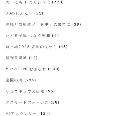
めーにち しまくとぅば
(290)
30のじぶんへ
(51)
沖縄と自衛隊／「有事」の果てに
(39)
たどる記憶 つなぐ平和
(44)
首里城2026 復興のキセキ
(43)
週刊首里城
(44)
#IMAGINEおきなわ
(100)
楽園の海
(296)
リュウキュウの自然
(95)
アスリートフォーカス
(58)
AIアナウンサー
(124)