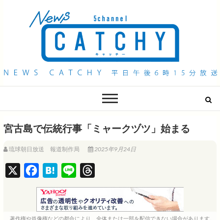
QAB NEWS Headline
キャッチー 月曜〜金曜 午後6時15分放送
宮古島で伝統行事「ミャークヅツ」始まる
琉球朝日放送 報道制作局
2025年9月24日
X
F
H
L
T
a
a
i
h
c
t
n
r
e
e
e
e
著作権や肖像権などの都合により、全体または一部を配信できない場合があります。