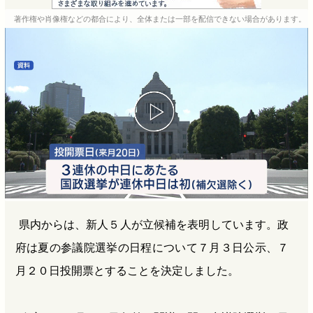
e
e
e
e
著作権や肖像権などの都合により、全体または一部を配信できない場合があります。
b
n
a
o
a
d
o
s
k
県内からは、新人５人が立候補を表明しています。政
府は夏の参議院選挙の日程について７月３日公示、７
月２０日投開票とすることを決定しました。