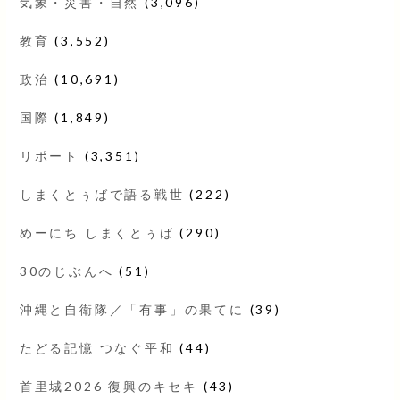
気象・災害・自然
(3,096)
教育
(3,552)
政治
(10,691)
国際
(1,849)
リポート
(3,351)
しまくとぅばで語る戦世
(222)
めーにち しまくとぅば
(290)
30のじぶんへ
(51)
沖縄と自衛隊／「有事」の果てに
(39)
たどる記憶 つなぐ平和
(44)
首里城2026 復興のキセキ
(43)