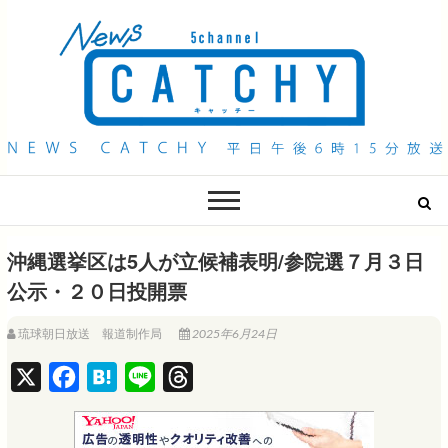
QAB NEWS Headline
キャッチー 月曜〜金曜 午後6時15分放送
沖縄選挙区は5人が立候補表明/参院選７月３日
公示・２０日投開票
琉球朝日放送 報道制作局
2025年6月24日
X
F
H
L
T
a
a
i
h
c
t
n
r