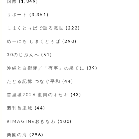
国際
(1,849)
リポート
(3,351)
しまくとぅばで語る戦世
(222)
めーにち しまくとぅば
(290)
30のじぶんへ
(51)
沖縄と自衛隊／「有事」の果てに
(39)
たどる記憶 つなぐ平和
(44)
首里城2026 復興のキセキ
(43)
週刊首里城
(44)
#IMAGINEおきなわ
(100)
楽園の海
(296)