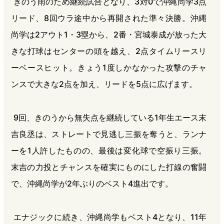
きのう雨のため継続試合となり、3対0で沖縄尚学3点
リード、8回ウラ途中から再開された準々決勝。沖縄
尚学は2アウト1・3塁から、2番・宮城泰成が放った大
きな打球はセンターの頭を越え、2点タイムリースリ
ーベースヒット。きょう1度しかなかった攻撃のチャ
ンスで大きな2点を加え、リードを5点に広げます。
9回、きのうから無失点を継続している1年生エース末
吉良丞は、ストレートで見逃し三振を奪うと、ランナ
ーを1人許したものの、最後は変化球で空振り三振。
末吉の力投とチャンスを確実にものにした打線の奮闘
で、沖縄尚学が2年ぶりのベスト4進出です。
エナジックに続き、沖縄尚学もベスト4となり、11年