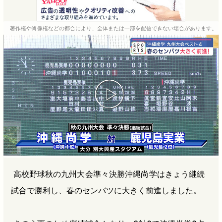
c
t
n
r
e
e
e
e
著作権や肖像権などの都合により、全体または一部を配信できない場合があります。
b
n
a
o
a
d
o
s
k
高校野球秋の九州大会準々決勝沖縄尚学はきょう継続
試合で勝利し、春のセンバツに大きく前進しました。