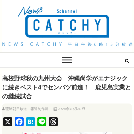
QAB NEWS Headline
キャッチー 月曜〜金曜 午後6時15分放送
高校野球秋の九州大会 沖縄尚学がエナジック
に続きベスト4でセンバツ前進！ 鹿児島実業と
の継続試合
琉球朝日放送 報道制作局
2024年10月30日
X
F
H
L
T
a
a
i
h