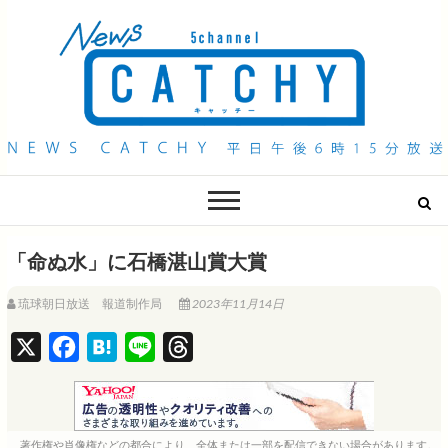
QAB NEWS Headline
キャッチー 月曜〜金曜 午後6時15分放送
「命ぬ水」に石橋湛山賞大賞
琉球朝日放送 報道制作局
2023年11月14日
X
F
H
L
T
a
a
i
h
c
t
n
r
e
e
e
e
著作権や肖像権などの都合により、全体または一部を配信できない場合があります。