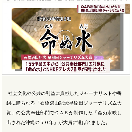
b
n
a
o
a
d
o
s
k
社会文化や公共の利益に貢献したジャーナリストや番
組に贈られる「石橋湛山記念早稲田ジャーナリズム大
賞」の公共奉仕部門でＱＡＢが制作した「命ぬ水映し
出された沖縄の５０年」が大賞に選ばれました。