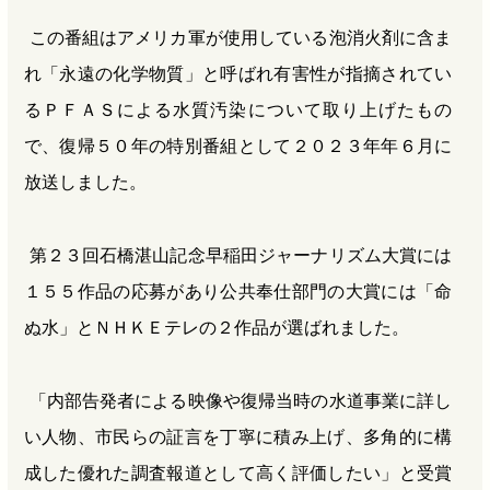
この番組はアメリカ軍が使用している泡消火剤に含ま
れ「永遠の化学物質」と呼ばれ有害性が指摘されてい
るＰＦＡＳによる水質汚染について取り上げたもの
で、復帰５０年の特別番組として２０２３年年６月に
放送しました。
第２３回石橋湛山記念早稲田ジャーナリズム大賞には
１５５作品の応募があり公共奉仕部門の大賞には「命
ぬ水」とＮＨＫＥテレの２作品が選ばれました。
「内部告発者による映像や復帰当時の水道事業に詳し
い人物、市民らの証言を丁寧に積み上げ、多角的に構
成した優れた調査報道として高く評価したい」と受賞