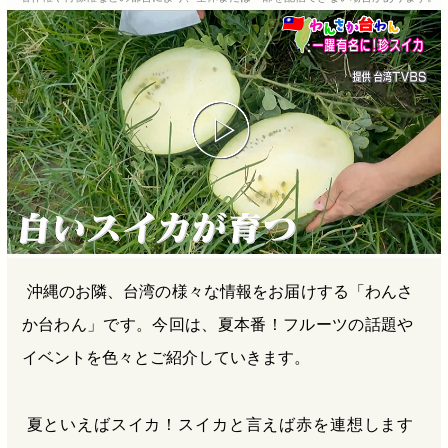
b
n
a
o
a
d
o
s
k
沖縄のお隣、台湾の様々な情報をお届けする「わんさ
か台わん」です。今回は、夏本番！フルーツの話題や
イベントを色々とご紹介していきます。
夏といえばスイカ！スイカと言えば赤を連想します