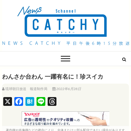
QAB NEWS Headline
キャッチー 月曜〜金曜 午後6時15分放送
わんさか台わん 一躍有名に！珍スイカ
琉球朝日放送 報道制作局
2022年6月28日
X
F
H
L
T
a
a
i
h
c
t
n
r
e
e
e
e
著作権や肖像権などの都合により、全体または一部を配信できない場合があります。