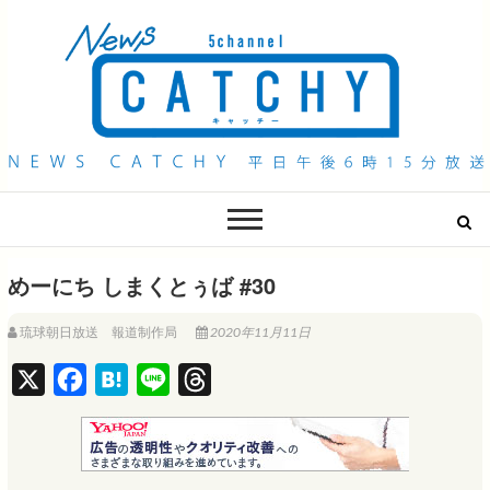
QAB NEWS Headline
キャッチー 月曜〜金曜 午後6時15分放送
めーにち しまくとぅば #30
琉球朝日放送 報道制作局
2020年11月11日
X
F
H
L
T
a
a
i
h
c
t
n
r
e
e
e
e