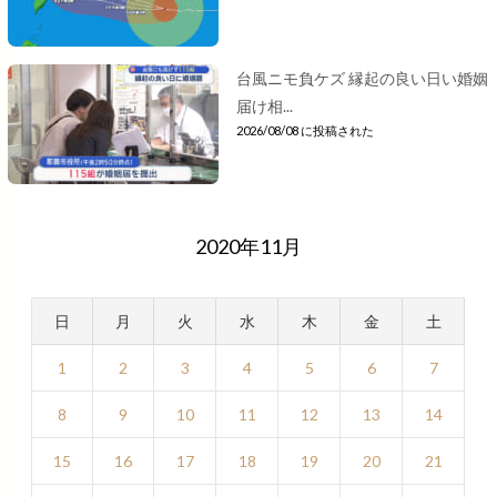
台風ニモ負ケズ 縁起の良い日い婚姻
届け相...
2026/08/08 に投稿された
2020年11月
日
月
火
水
木
金
土
1
2
3
4
5
6
7
8
9
10
11
12
13
14
15
16
17
18
19
20
21