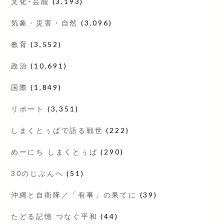
文化･芸能
(3,193)
気象・災害・自然
(3,096)
教育
(3,552)
政治
(10,691)
国際
(1,849)
リポート
(3,351)
しまくとぅばで語る戦世
(222)
めーにち しまくとぅば
(290)
30のじぶんへ
(51)
沖縄と自衛隊／「有事」の果てに
(39)
たどる記憶 つなぐ平和
(44)