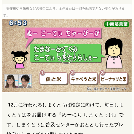
b
n
a
著作権や肖像権などの都合により、全体または一部を配信できない場合がありま
o
a
d
す。
o
s
k
12月に行われるしまくとぅば検定に向けて、毎日しま
くとぅばをお届けする『めーにち しまくとぅば』で
す。しまくとぅば普及センターがおととし行ったプレ