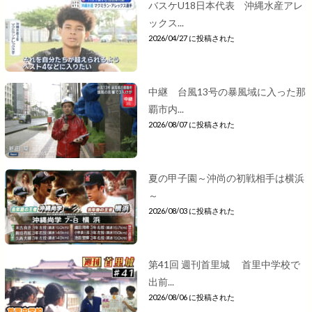
バスケU18日本代表 沖縄水産アレ
ックス...
2026/04/27 に投稿された
中継 台風13号の暴風域に入った那
覇市内...
2026/08/07 に投稿された
夏の甲子園～沖尚の初戦相手は横浜
～
2026/08/03 に投稿された
第41回 週刊首里城 首里中学校で
出前...
2026/08/06 に投稿された