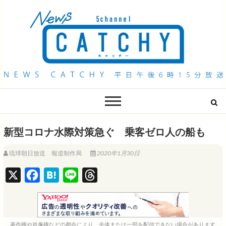
QAB NEWS Headline
キャッチー 月曜〜金曜 午後6時15分放送
新型コロナ水際対策急ぐ 乗客ゼロ人の船も
琉球朝日放送 報道制作局
2020年1月30日
X
F
H
L
T
a
a
i
h
c
t
n
r
e
e
e
e
著作権や肖像権などの都合により、全体または一部を配信できない場合があります。