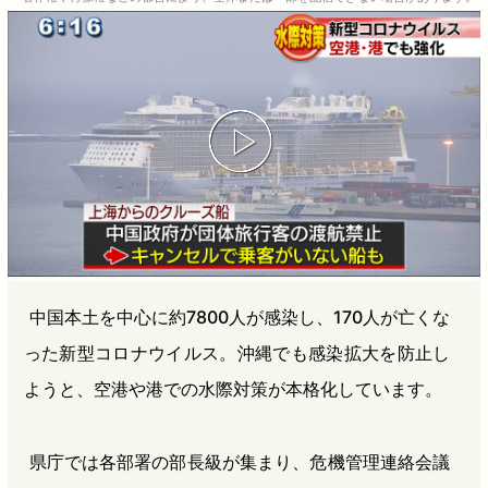
b
n
a
o
a
d
o
s
k
中国本土を中心に約7800人が感染し、170人が亡くな
った新型コロナウイルス。沖縄でも感染拡大を防止し
ようと、空港や港での水際対策が本格化しています。
県庁では各部署の部長級が集まり、危機管理連絡会議